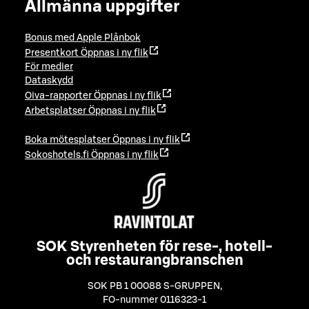
Allmänna uppgifter
Bonus med Apple Plånbok
Presentkort
Öppnas i ny flik
För medier
Dataskydd
Oiva-rapporter
Öppnas i ny flik
Arbetsplatser
Öppnas i ny flik
Boka mötesplatser
Öppnas i ny flik
Sokoshotels.fi
Öppnas i ny flik
SOK Styrenheten för rese-, hotell-
och restaurangbranschen
SOK PB 1 00088 S-GRUPPEN
,
FO-nummer 0116323-1