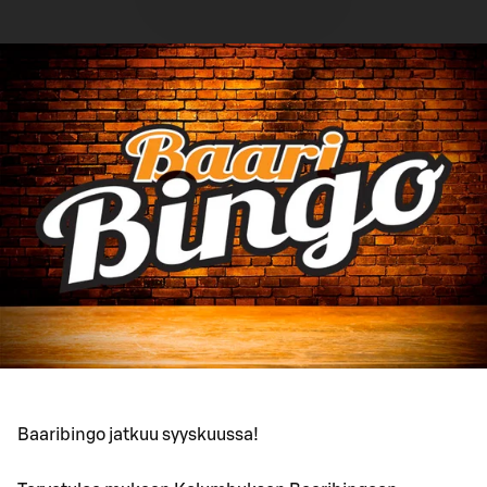
Baaribingo jatkuu syyskuussa!