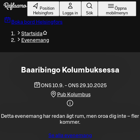
Gå till huvudinnehållet
Position
Öppna
Helsingfors
Logga in
Sök
mobilmenyn
Boka bord
Helsingfors
Startsida
Evenemang
Baaribingo Kolumbuksessa
ONS 10.9. - ONS 29.10.2025
Pub Kolumbus
Detta evenemang har redan ägt rum, men oroa dig inte – fler
kommer.
Se alla evenemang