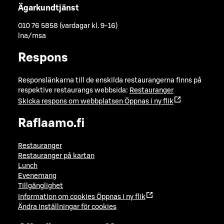
Ägarkundtjänst
010 76 5858 (vardagar kl. 9-16)
lna/msa
Respons
Responslänkarna till de enskilda restaurangerna finns på
respektive restaurangs webbsida:
Restauranger
Skicka respons om webbplatsen
Öppnas i ny flik
Raflaamo.fi
Restauranger
Restauranger på kartan
Lunch
Evenemang
Tillgänglighet
Information om cookies
Öppnas i ny flik
Ändra inställningar för cookies