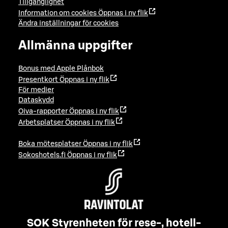
Tillgänglighet
Information om cookies
Öppnas i ny flik
Ändra inställningar för cookies
Allmänna uppgifter
Bonus med Apple Plånbok
Presentkort
Öppnas i ny flik
För medier
Dataskydd
Oiva-rapporter
Öppnas i ny flik
Arbetsplatser
Öppnas i ny flik
Boka mötesplatser
Öppnas i ny flik
Sokoshotels.fi
Öppnas i ny flik
SOK Styrenheten för rese-, hotell-