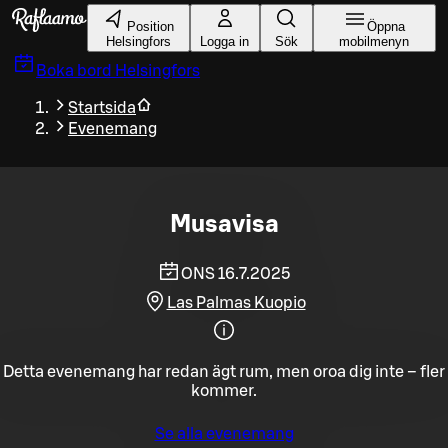
Gå till huvudinnehållet
Position
Öppna
Helsingfors
Logga in
Sök
mobilmenyn
Boka bord
Helsingfors
Startsida
Evenemang
Musavisa
ONS 16.7.2025
Las Palmas Kuopio
Detta evenemang har redan ägt rum, men oroa dig inte – fler
kommer.
Se alla evenemang