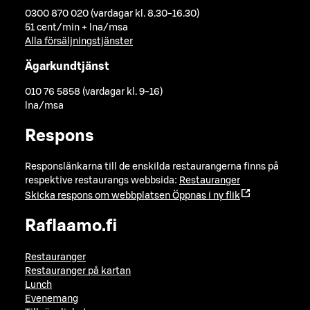
0300 870 020 (vardagar kl. 8.30-16.30)
51 cent/min + lna/msa
Alla försäljningstjänster
Ägarkundtjänst
010 76 5858 (vardagar kl. 9-16)
lna/msa
Respons
Responslänkarna till de enskilda restaurangerna finns på
respektive restaurangs webbsida:
Restauranger
Skicka respons om webbplatsen
Öppnas i ny flik
Raflaamo.fi
Restauranger
Restauranger på kartan
Lunch
Evenemang