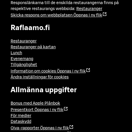
Responslänkarna till de enskilda restaurangerna finns på
respektive restaurangs webbsida:
Restauranger
Skicka respons om webbplatsen
Öppnas i ny flik
Raflaamo.fi
Restauranger
Restauranger på kartan
Lunch
Evenemang
Tillgänglighet
Information om cookies
Öppnas i ny flik
Ändra inställningar för cookies
Allmänna uppgifter
Bonus med Apple Plånbok
Presentkort
Öppnas i ny flik
För medier
Dataskydd
Oiva-rapporter
Öppnas i ny flik