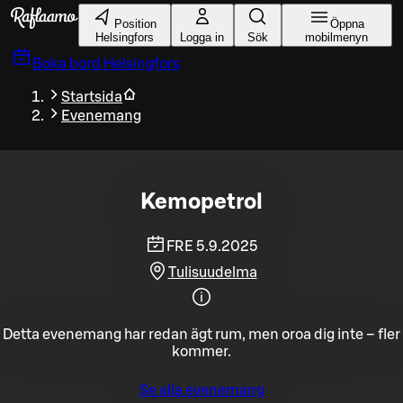
Gå till huvudinnehållet
Position
Öppna
Helsingfors
Logga in
Sök
mobilmenyn
Boka bord
Helsingfors
Startsida
Evenemang
Kemopetrol
FRE 5.9.2025
Tulisuudelma
Detta evenemang har redan ägt rum, men oroa dig inte – fler
kommer.
Se alla evenemang