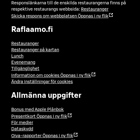
Responslänkarna till de enskilda restaurangerna finns på
respektive restaurangs webbsida:
Restauranger
Skicka respons om webbplatsen
Öppnas i ny flik
Raflaamo.fi
Restauranger
Restauranger på kartan
Lunch
Evenemang
Tillgänglighet
Information om cookies
Öppnas i ny flik
Ändra inställningar för cookies
Allmänna uppgifter
Bonus med Apple Plånbok
Presentkort
Öppnas i ny flik
För medier
Dataskydd
Oiva-rapporter
Öppnas i ny flik