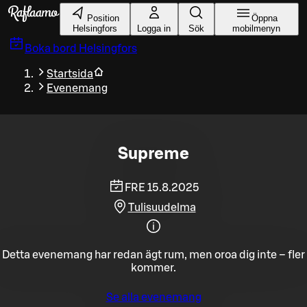
Gå till huvudinnehållet
Position
Öppna
Helsingfors
Logga in
Sök
mobilmenyn
Boka bord
Helsingfors
Startsida
Evenemang
Supreme
FRE 15.8.2025
Tulisuudelma
Detta evenemang har redan ägt rum, men oroa dig inte – fler
kommer.
Se alla evenemang