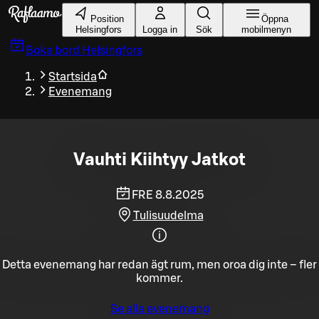
Gå till huvudinnehållet
Position
Öppna
Helsingfors
Logga in
Sök
mobilmenyn
Boka bord
Helsingfors
Startsida
Evenemang
Vauhti Kiihtyy Jatkot
FRE 8.8.2025
Tulisuudelma
Detta evenemang har redan ägt rum, men oroa dig inte – fler
kommer.
Se alla evenemang