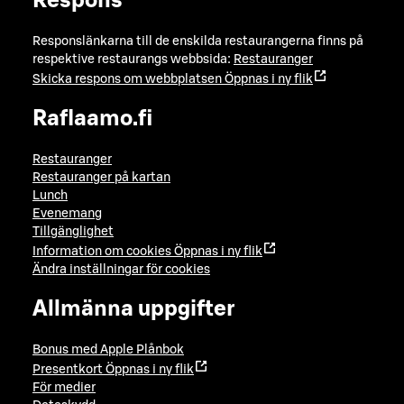
Respons
Responslänkarna till de enskilda restaurangerna finns på
respektive restaurangs webbsida:
Restauranger
Skicka respons om webbplatsen
Öppnas i ny flik
Raflaamo.fi
Restauranger
Restauranger på kartan
Lunch
Evenemang
Tillgänglighet
Information om cookies
Öppnas i ny flik
Ändra inställningar för cookies
Allmänna uppgifter
Bonus med Apple Plånbok
Presentkort
Öppnas i ny flik
För medier