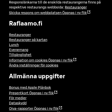
Responslänkarna till de enskilda restaurangerna finns på
respektive restaurangs webbsida:
Restauranger
Skicka respons om webbplatsen
Öppnas i ny flik
Raflaamo.fi
Restauranger
Restauranger på kartan
Lunch
Evenemang
Tillgänglighet
Information om cookies
Öppnas i ny flik
Ändra inställningar för cookies
Allmänna uppgifter
Bonus med Apple Plånbok
Presentkort
Öppnas i ny flik
För medier
Dataskydd
Oiva-rapporter
Öppnas i ny flik