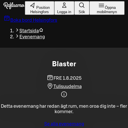
Gå till huvudinnehållet
Position
Öppna
Helsingfors
Logga in
Sök
mobilmenyn
Boka bord
Helsingfors
Startsida
Evenemang
Blaster
FRE 1.8.2025
Tulisuudelma
Detta evenemang har redan ägt rum, men oroa dig inte – fler
kommer.
Se alla evenemang