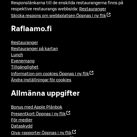
Responslänkarna till de enskilda restaurangerna finns på
respektive restaurangs webbsida:
Restauranger
Skicka respons om webbplatsen
Öppnas i ny flik
Raflaamo.fi
Restauranger
Restauranger på kartan
Lunch
Evenemang
Tillgänglighet
Information om cookies
Öppnas i ny flik
Ändra inställningar för cookies
Allmänna uppgifter
Bonus med Apple Plånbok
Presentkort
Öppnas i ny flik
För medier
Dataskydd
Oiva-rapporter
Öppnas i ny flik