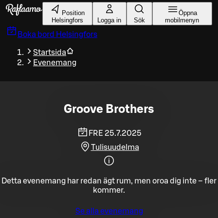
Gå till huvudinnehållet
Position
Öppna
Helsingfors
Logga in
Sök
mobilmenyn
Boka bord
Helsingfors
Startsida
Evenemang
Groove Brothers
FRE 25.7.2025
Tulisuudelma
Detta evenemang har redan ägt rum, men oroa dig inte – fler
kommer.
Se alla evenemang