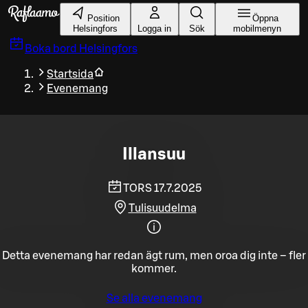
Gå till huvudinnehållet
Position
Öppna
Helsingfors
Logga in
Sök
mobilmenyn
Boka bord
Helsingfors
Startsida
Evenemang
Illansuu
TORS 17.7.2025
Tulisuudelma
Detta evenemang har redan ägt rum, men oroa dig inte – fler
kommer.
Se alla evenemang