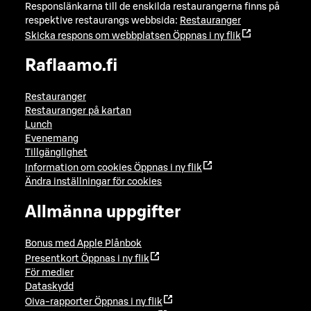
Responslänkarna till de enskilda restaurangerna finns på
respektive restaurangs webbsida:
Restauranger
Skicka respons om webbplatsen
Öppnas i ny flik
Raflaamo.fi
Restauranger
Restauranger på kartan
Lunch
Evenemang
Tillgänglighet
Information om cookies
Öppnas i ny flik
Ändra inställningar för cookies
Allmänna uppgifter
Bonus med Apple Plånbok
Presentkort
Öppnas i ny flik
För medier
Dataskydd
Oiva-rapporter
Öppnas i ny flik