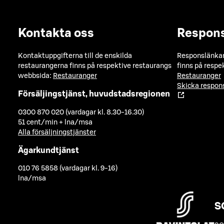
Kontakta oss
Respon
Kontaktuppgifterna till de enskilda
Responslänkarn
restaurangerna finns på respektive restaurangs
finns på respe
webbsida:
Restauranger
Restauranger
Skicka respo
Försäljingstjänst, huvudstadsregionen
0300 870 020 (vardagar kl. 8.30-16.30)
51 cent/min + lna/msa
Alla försäljningstjänster
Ägarkundtjänst
010 76 5858 (vardagar kl. 9-16)
lna/msa
S