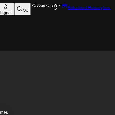
Boka bord
Helsingfors
Sök
Logga in
mmer.