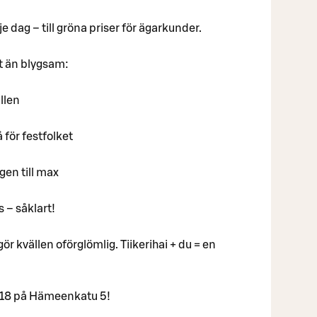
e dag – till gröna priser för ägarkunder.
at än blygsam:
llen
för festfolket
gen till max
s – såklart!
r kvällen oförglömlig. Tiikerihai + du = en
l. 18 på Hämeenkatu 5!