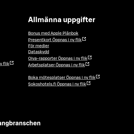
Allmänna uppgifter
Bonus med Apple Plånbok
Presentkort
Öppnas i ny flik
För medier
Dataskydd
Oiva-rapporter
Öppnas i ny flik
y flik
Arbetsplatser
Öppnas i ny flik
Boka mötesplatser
Öppnas i ny flik
Sokoshotels.fi
Öppnas i ny flik
urangbranschen