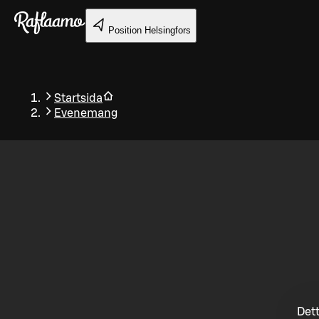
Gå till huvudinnehållet
Position
Helsingfors
Startsida
Evenemang
Tillbaka
Dett