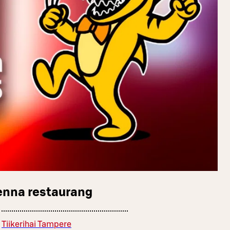
enna restaurang
Tiikerihai Tampere