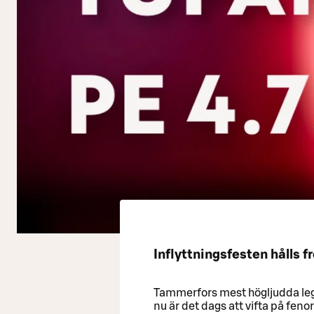
Inflyttningsfesten hålls f
Tammerfors mest högljudda legen
nu är det dags att vifta på feno