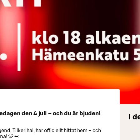
redagen den 4 juli – och du är bjuden!
I d
d, Tiikerihai, har officiellt hittat hem – och
rna! 🐯🦈