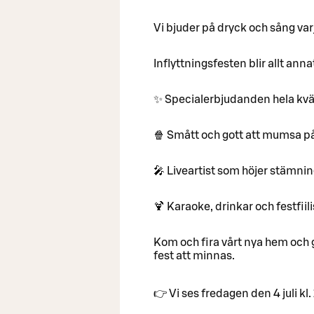
Vi bjuder på dryck och sång varj
Inflyttningsfesten blir allt ann
✨ Specialerbjudanden hela kvä
🍿 Smått och gott att mumsa på 
🎤 Liveartist som höjer stämnin
🍹 Karaoke, drinkar och festfiili
Kom och fira vårt nya hem och gö
fest att minnas.
👉 Vi ses fredagen den 4 juli k