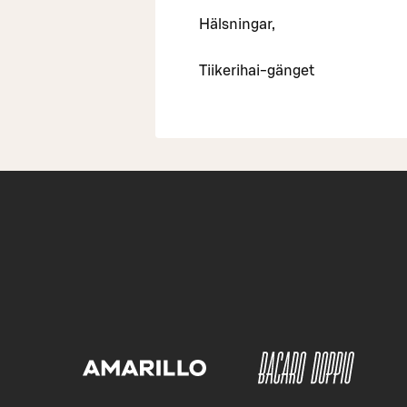
Hälsningar,
Tiikerihai-gänget