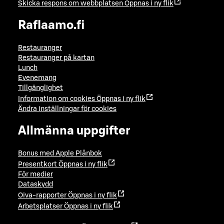
Skicka respons om webbplatsen
Öppnas i ny flik
Raflaamo.fi
Restauranger
Restauranger på kartan
Lunch
Evenemang
Tillgänglighet
Information om cookies
Öppnas i ny flik
Ändra inställningar för cookies
Allmänna uppgifter
Bonus med Apple Plånbok
Presentkort
Öppnas i ny flik
För medier
Dataskydd
Oiva-rapporter
Öppnas i ny flik
Arbetsplatser
Öppnas i ny flik