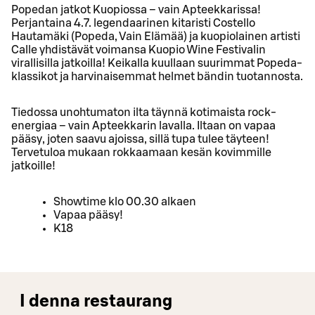
Popedan jatkot Kuopiossa – vain Apteekkarissa!
Perjantaina 4.7. legendaarinen kitaristi Costello
Hautamäki (Popeda, Vain Elämää) ja kuopiolainen artisti
Calle yhdistävät voimansa Kuopio Wine Festivalin
virallisilla jatkoilla! Keikalla kuullaan suurimmat Popeda-
klassikot ja harvinaisemmat helmet bändin tuotannosta.
Tiedossa unohtumaton ilta täynnä kotimaista rock-
energiaa – vain Apteekkarin lavalla. Iltaan on vapaa
pääsy, joten saavu ajoissa, sillä tupa tulee täyteen!
Tervetuloa mukaan rokkaamaan kesän kovimmille
jatkoille!
Showtime klo 00.30 alkaen
Vapaa pääsy!
K18
I denna restaurang