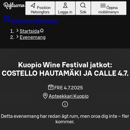
Gå till huvudinnehållet
Position
Öppna
Helsingfors
Logga in
Sök
mobilmenyn
Boka bord
Helsingfors
Startsida
Evenemang
Kuopio Wine Festival jatkot:
COSTELLO HAUTAMÄKI JA CALLE 4.7.
FRE 4.7.2025
Apteekkari Kuopio
Detta evenemang har redan ägt rum, men oroa dig inte – fler
kommer.