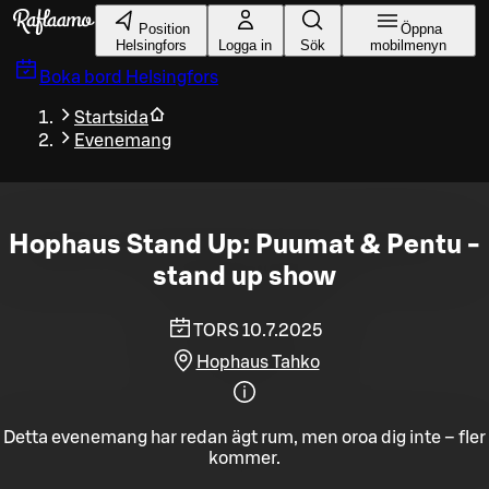
Gå till huvudinnehållet
Position
Öppna
Helsingfors
Logga in
Sök
mobilmenyn
Boka bord
Helsingfors
Startsida
Evenemang
Hophaus Stand Up: Puumat & Pentu -
stand up show
TORS 10.7.2025
Hophaus Tahko
Detta evenemang har redan ägt rum, men oroa dig inte – fler
kommer.