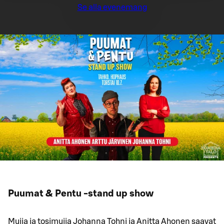
Se alla evenemang
Puumat & Pentu -stand up show
Muija ja tosimuija Johanna Tohni ja Anitta Ahonen saavat