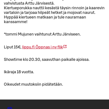
vahvistusta Arttu Järvisestä.
Kiertueporukka nauttii kesästä täysin rinnoin ja kaarevin
vartaloin ja tarjoaa hilpeät hetket ja mojovat naurut.
Hyppää kiertueen matkaan ja tule nauramaan
kanssamme!
*tommi Mujunen vaihtunut Arttu Järviseen.
Liput 15€,
lippu.fi
Öppnas i ny flik
Showtime klo 20.30, saavuthan paikalle ajoissa.
Ikäraja 18 vuotta.
Oikeudet muutoksiin pidätetään.