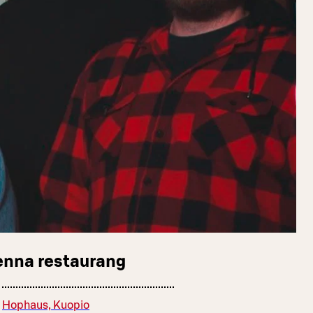
enna restaurang
Hophaus, Kuopio