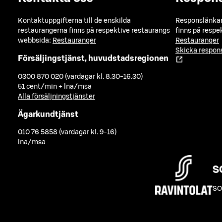
Kontaktuppgifterna till de enskilda
Responslänkarn
restaurangerna finns på respektive restaurangs
finns på respe
webbsida:
Restauranger
Restauranger
Skicka respo
Försäljingstjänst, huvudstadsregionen
0300 870 020 (vardagar kl. 8.30-16.30)
51 cent/min + lna/msa
Alla försäljningstjänster
Ägarkundtjänst
010 76 5858 (vardagar kl. 9-16)
lna/msa
S
SO