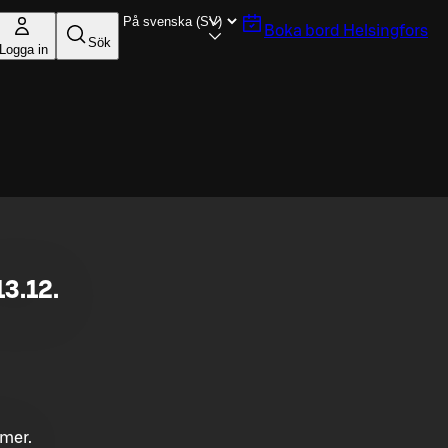
Boka bord
Helsingfors
Sök
Logga in
3.12.
mmer.