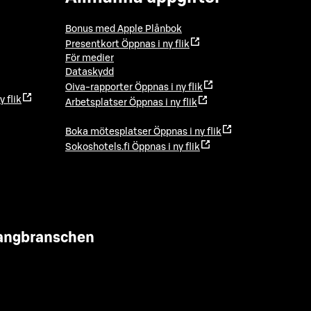
Bonus med Apple Plånbok
Presentkort
Öppnas i ny flik
För medier
Dataskydd
Oiva-rapporter
Öppnas i ny flik
y flik
Arbetsplatser
Öppnas i ny flik
Boka mötesplatser
Öppnas i ny flik
Sokoshotels.fi
Öppnas i ny flik
urangbranschen