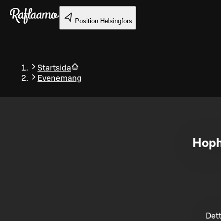
Gå till huvudinnehållet
Position
Helsingfors
Startsida
Evenemang
Tillbaka
Hoph
Dett