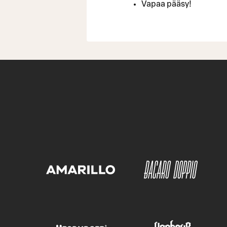
Vapaa pääsy!