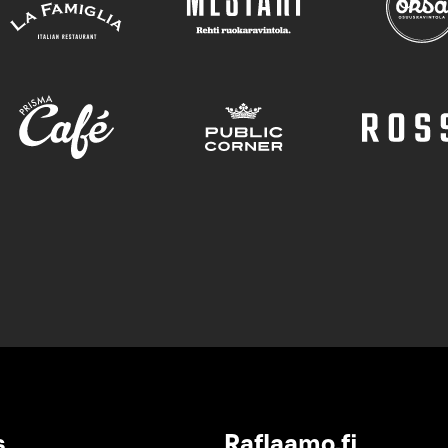
s
Raflaamo.fi