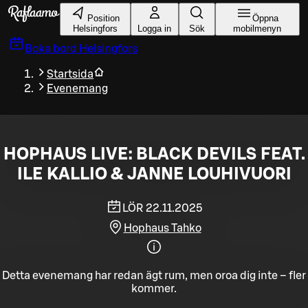
Gå till huvudinnehållet
Position
Öppna
Helsingfors
Logga in
Sök
mobilmenyn
Boka bord
Helsingfors
Startsida
Evenemang
HOPHAUS LIVE: BLACK DEVILS FEAT.
ILE KALLIO & JANNE LOUHIVUORI
LÖR 22.11.2025
Hophaus Tahko
Detta evenemang har redan ägt rum, men oroa dig inte – fler
kommer.