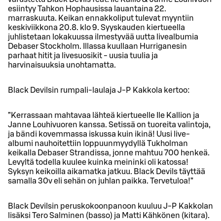
esiintyy Tahkon Hophausissa lauantaina 22.
marraskuuta. Keikan ennakkoliput tulevat myyntiin
keskiviikkona 20.8. klo 9. Syyskauden kiertueella
juhlistetaan lokakuussa ilmestyvää uutta livealbumia
Debaser Stockholm. Illassa kuullaan Hurriganesin
parhaat hitit ja livesuosikit - uusia tuulia ja
harvinaisuuksia unohtamatta.
Black Devilsin rumpali-laulaja J-P Kakkola kertoo:
”Kerrassaan mahtavaa lähteä kiertueelle Ile Kallion ja
Janne Louhivuoren kanssa. Setissä on tuoreita valintoja,
ja bändi kovemmassa iskussa kuin ikinä! Uusi live-
albumi nauhoitettiin loppuunmyydyllä Tukholman
keikalla Debaser Strandissa, jonne mahtuu 700 henkeä.
Levyltä todella kuulee kuinka meininki oli katossa!
Syksyn keikoilla aikamatka jatkuu. Black Devils täyttää
samalla 30v eli sehän on juhlan paikka. Tervetuloa!”
Black Devilsin peruskokoonpanoon kuuluu J-P Kakkolan
lisäksi Tero Salminen (basso) ja Matti Kähkönen (kitara).