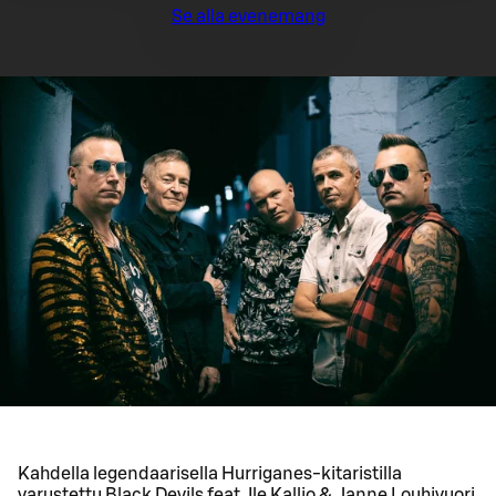
Se alla evenemang
Kahdella legendaarisella Hurriganes-kitaristilla
varustettu Black Devils feat. Ile Kallio & Janne Louhivuori