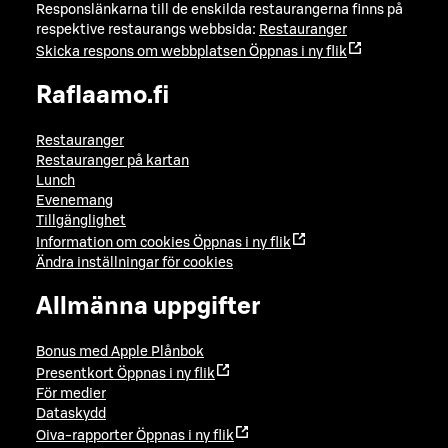
Responslänkarna till de enskilda restaurangerna finns på
respektive restaurangs webbsida:
Restauranger
Skicka respons om webbplatsen
Öppnas i ny flik
Raflaamo.fi
Restauranger
Restauranger på kartan
Lunch
Evenemang
Tillgänglighet
Information om cookies
Öppnas i ny flik
Ändra inställningar för cookies
Allmänna uppgifter
Bonus med Apple Plånbok
Presentkort
Öppnas i ny flik
För medier
Dataskydd
Oiva-rapporter
Öppnas i ny flik