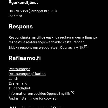
Ägarkundtjänst
010 76 5858 (vardagar kl. 9-16)
lna/msa
Respons
Responslänkarna till de enskilda restaurangerna finns på
respektive restaurangs webbsida:
Restauranger
Skicka respons om webbplatsen
Öppnas i ny flik
Raflaamo.fi
Restauranger
Restauranger på kartan
Lunch
Evenemang
Tillgänglighet
Information om cookies
Öppnas i ny flik
Ändra inställningar för cookies