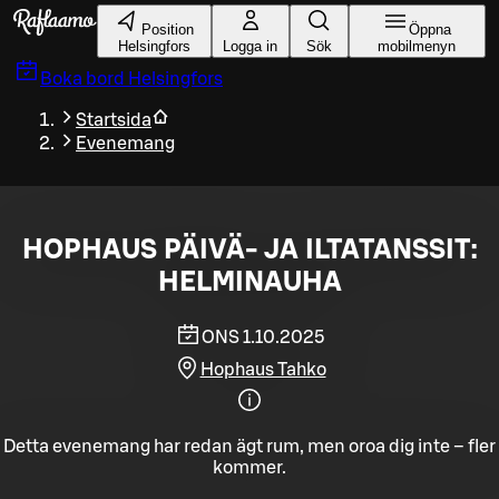
Gå till huvudinnehållet
Position
Öppna
Helsingfors
Logga in
Sök
mobilmenyn
Boka bord
Helsingfors
Startsida
Evenemang
HOPHAUS PÄIVÄ- JA ILTATANSSIT:
HELMINAUHA
ONS 1.10.2025
Hophaus Tahko
Detta evenemang har redan ägt rum, men oroa dig inte – fler
kommer.