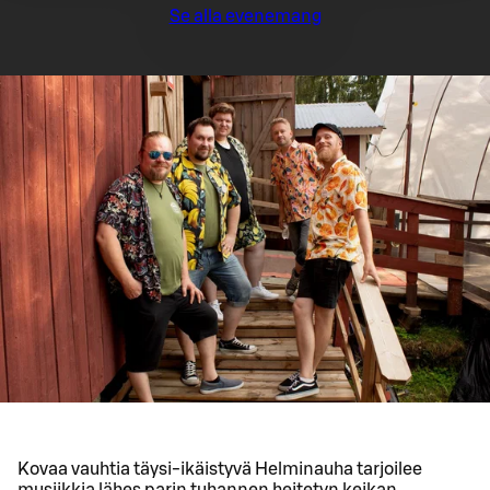
Se alla evenemang
Kovaa vauhtia täysi-ikäistyvä Helminauha tarjoilee
musiikkia lähes parin tuhannen heitetyn keikan