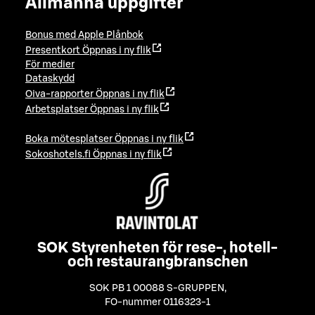
Allmänna uppgifter
Bonus med Apple Plånbok
Presentkort
Öppnas i ny flik
För medier
Dataskydd
Oiva-rapporter
Öppnas i ny flik
Arbetsplatser
Öppnas i ny flik
Boka mötesplatser
Öppnas i ny flik
Sokoshotels.fi
Öppnas i ny flik
SOK Styrenheten för rese-, hotell-
och restaurangbranschen
SOK PB 1 00088 S-GRUPPEN
,
FO-nummer 0116323-1