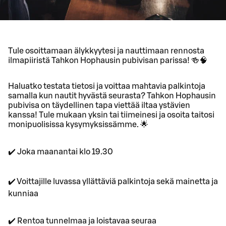
Tule osoittamaan älykkyytesi ja nauttimaan rennosta
ilmapiiristä Tahkon Hophausin pubivisan parissa! 🍻🧠
Haluatko testata tietosi ja voittaa mahtavia palkintoja
samalla kun nautit hyvästä seurasta? Tahkon Hophausin
pubivisa on täydellinen tapa viettää iltaa ystävien
kanssa! Tule mukaan yksin tai tiimeinesi ja osoita taitosi
monipuolisissa kysymyksissämme. 🌟
✔️ Joka maanantai klo 19.30
✔️ Voittajille luvassa yllättäviä palkintoja sekä mainetta ja
kunniaa
✔️ Rentoa tunnelmaa ja loistavaa seuraa