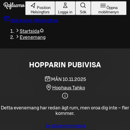
Gå till huvudinnehållet
Position
Öppna
Helsingfors
Logga in
Sök
mobilmenyn
Boka bord
Helsingfors
Startsida
Evenemang
HOPPARIN PUBIVISA
MÅN 10.11.2025
Hophaus Tahko
Detta evenemang har redan ägt rum, men oroa dig inte – fler
kommer.
Se alla evenemang