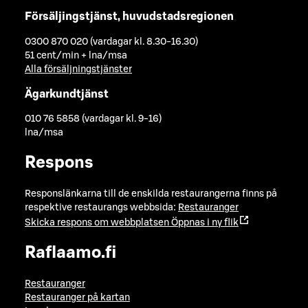
Försäljingstjänst, huvudstadsregionen
0300 870 020 (vardagar kl. 8.30-16.30)
51 cent/min + lna/msa
Alla försäljningstjänster
Ägarkundtjänst
010 76 5858 (vardagar kl. 9-16)
lna/msa
Respons
Responslänkarna till de enskilda restaurangerna finns på
respektive restaurangs webbsida:
Restauranger
Skicka respons om webbplatsen
Öppnas i ny flik
Raflaamo.fi
Restauranger
Restauranger på kartan