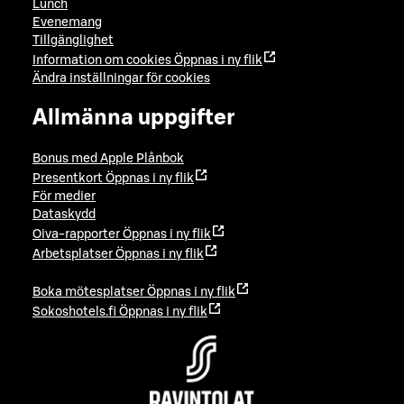
Lunch
Evenemang
Tillgänglighet
Information om cookies
Öppnas i ny flik
Ändra inställningar för cookies
Allmänna uppgifter
Bonus med Apple Plånbok
Presentkort
Öppnas i ny flik
För medier
Dataskydd
Oiva-rapporter
Öppnas i ny flik
Arbetsplatser
Öppnas i ny flik
Boka mötesplatser
Öppnas i ny flik
Sokoshotels.fi
Öppnas i ny flik