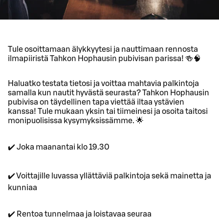
Tule osoittamaan älykkyytesi ja nauttimaan rennosta
ilmapiiristä Tahkon Hophausin pubivisan parissa! 🍻🧠
Haluatko testata tietosi ja voittaa mahtavia palkintoja
samalla kun nautit hyvästä seurasta? Tahkon Hophausin
pubivisa on täydellinen tapa viettää iltaa ystävien
kanssa! Tule mukaan yksin tai tiimeinesi ja osoita taitosi
monipuolisissa kysymyksissämme. 🌟
✔️ Joka maanantai klo 19.30
✔️ Voittajille luvassa yllättäviä palkintoja sekä mainetta ja
kunniaa
✔️ Rentoa tunnelmaa ja loistavaa seuraa