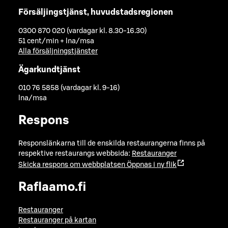
Försäljingstjänst, huvudstadsregionen
0300 870 020 (vardagar kl. 8.30-16.30)
51 cent/min + lna/msa
Alla försäljningstjänster
Ägarkundtjänst
010 76 5858 (vardagar kl. 9-16)
lna/msa
Respons
Responslänkarna till de enskilda restaurangerna finns på
respektive restaurangs webbsida:
Restauranger
Skicka respons om webbplatsen
Öppnas i ny flik
Raflaamo.fi
Restauranger
Restauranger på kartan