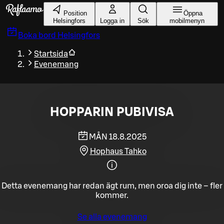
Gå till huvudinnehållet
Position
Öppna
Helsingfors
Logga in
Sök
mobilmenyn
Boka bord
Helsingfors
Startsida
Evenemang
HOPPARIN PUBIVISA
MÅN 18.8.2025
Hophaus Tahko
Detta evenemang har redan ägt rum, men oroa dig inte – fler
kommer.
Se alla evenemang