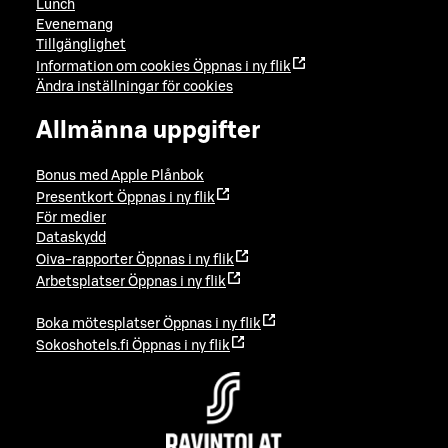
Lunch
Evenemang
Tillgänglighet
Information om cookies
Öppnas i ny flik
Ändra inställningar för cookies
Allmänna uppgifter
Bonus med Apple Plånbok
Presentkort
Öppnas i ny flik
För medier
Dataskydd
Oiva-rapporter
Öppnas i ny flik
Arbetsplatser
Öppnas i ny flik
Boka mötesplatser
Öppnas i ny flik
Sokoshotels.fi
Öppnas i ny flik