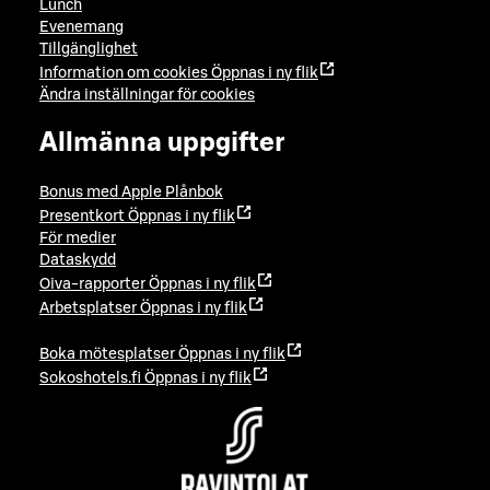
Lunch
Evenemang
Tillgänglighet
Information om cookies
Öppnas i ny flik
Ändra inställningar för cookies
Allmänna uppgifter
Bonus med Apple Plånbok
Presentkort
Öppnas i ny flik
För medier
Dataskydd
Oiva-rapporter
Öppnas i ny flik
Arbetsplatser
Öppnas i ny flik
Boka mötesplatser
Öppnas i ny flik
Sokoshotels.fi
Öppnas i ny flik