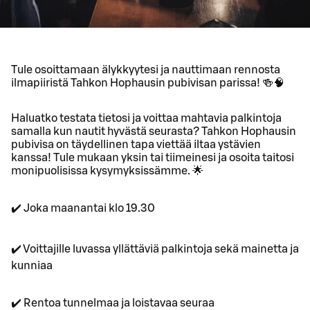
Tule osoittamaan älykkyytesi ja nauttimaan rennosta
ilmapiiristä Tahkon Hophausin pubivisan parissa! 🍻🧠
Haluatko testata tietosi ja voittaa mahtavia palkintoja
samalla kun nautit hyvästä seurasta? Tahkon Hophausin
pubivisa on täydellinen tapa viettää iltaa ystävien
kanssa! Tule mukaan yksin tai tiimeinesi ja osoita taitosi
monipuolisissa kysymyksissämme. 🌟
✔️ Joka maanantai klo 19.30
✔️ Voittajille luvassa yllättäviä palkintoja sekä mainetta ja
kunniaa
✔️ Rentoa tunnelmaa ja loistavaa seuraa