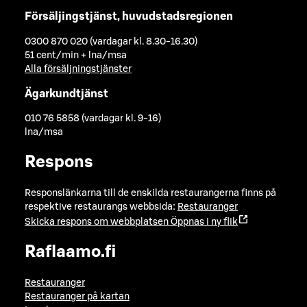
Försäljingstjänst, huvudstadsregionen
0300 870 020 (vardagar kl. 8.30-16.30)
51 cent/min + lna/msa
Alla försäljningstjänster
Ägarkundtjänst
010 76 5858 (vardagar kl. 9-16)
lna/msa
Respons
Responslänkarna till de enskilda restaurangerna finns på
respektive restaurangs webbsida:
Restauranger
Skicka respons om webbplatsen
Öppnas i ny flik
Raflaamo.fi
Restauranger
Restauranger på kartan