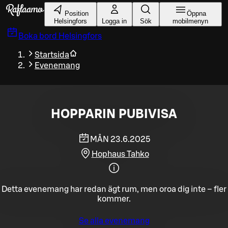
Gå till huvudinnehållet
Position
Öppna
Helsingfors
Logga in
Sök
mobilmenyn
Boka bord
Helsingfors
Startsida
Evenemang
HOPPARIN PUBIVISA
MÅN 23.6.2025
Hophaus Tahko
Detta evenemang har redan ägt rum, men oroa dig inte – fler
kommer.
Se alla evenemang