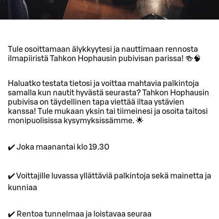
Tule osoittamaan älykkyytesi ja nauttimaan rennosta
ilmapiiristä Tahkon Hophausin pubivisan parissa! 🍻🧠
Haluatko testata tietosi ja voittaa mahtavia palkintoja
samalla kun nautit hyvästä seurasta? Tahkon Hophausin
pubivisa on täydellinen tapa viettää iltaa ystävien
kanssa! Tule mukaan yksin tai tiimeinesi ja osoita taitosi
monipuolisissa kysymyksissämme. 🌟
✔️ Joka maanantai klo 19.30
✔️ Voittajille luvassa yllättäviä palkintoja sekä mainetta ja
kunniaa
✔️ Rentoa tunnelmaa ja loistavaa seuraa