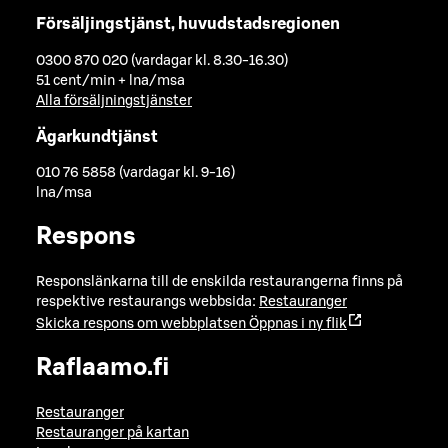
Försäljingstjänst, huvudstadsregionen
0300 870 020 (vardagar kl. 8.30-16.30)
51 cent/min + lna/msa
Alla försäljningstjänster
Ägarkundtjänst
010 76 5858 (vardagar kl. 9-16)
lna/msa
Respons
Responslänkarna till de enskilda restaurangerna finns på
respektive restaurangs webbsida:
Restauranger
Skicka respons om webbplatsen
Öppnas i ny flik
Raflaamo.fi
Restauranger
Restauranger på kartan