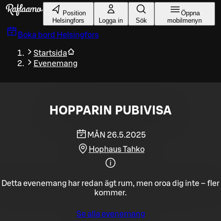
Gå till huvudinnehållet
Position
Öppna
Helsingfors
Logga in
Sök
mobilmenyn
Boka bord
Helsingfors
Startsida
Evenemang
HOPPARIN PUBIVISA
MÅN 26.5.2025
Hophaus Tahko
Detta evenemang har redan ägt rum, men oroa dig inte – fler
kommer.
Se alla evenemang