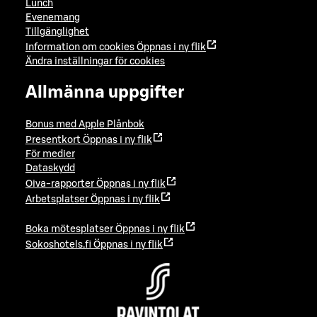
Lunch
Evenemang
Tillgänglighet
Information om cookies
Öppnas i ny flik
Ändra inställningar för cookies
Allmänna uppgifter
Bonus med Apple Plånbok
Presentkort
Öppnas i ny flik
För medier
Dataskydd
Oiva-rapporter
Öppnas i ny flik
Arbetsplatser
Öppnas i ny flik
Boka mötesplatser
Öppnas i ny flik
Sokoshotels.fi
Öppnas i ny flik