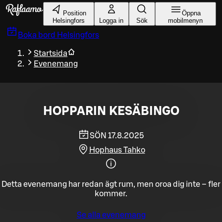
Gå till huvudinnehållet
Position
Öppna
Helsingfors
Logga in
Sök
mobilmenyn
Boka bord
Helsingfors
Startsida
Evenemang
HOPPARIN KESÄBINGO
SÖN 17.8.2025
Hophaus Tahko
Detta evenemang har redan ägt rum, men oroa dig inte – fler
kommer.
Se alla evenemang