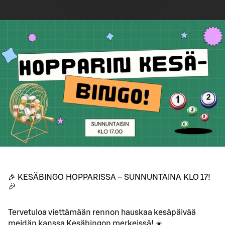
🎉 KESÄBINGO HOPPARISSA – SUNNUNTAINA KLO 17!
🎉
Tervetuloa viettämään rennon hauskaa kesäpäivää
meidän kanssa Kesäbingon merkeissä! ☀️