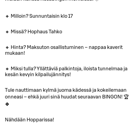
🔸 Milloin? Sunnuntaisin klo 17
🔸 Missä? Hophaus Tahko
🔸 Hinta? Maksuton osallistuminen – nappaa kaverit
mukaan!
🔸 Miksi tulla? Yllättäviä palkintoja, iloista tunnelmaa ja
kesän kevyin kilpailujännitys!
Tule nauttimaan kylmä juoma kädessä ja kokeilemaan
onneasi – ehkä juuri sinä huudat seuraavan BINGON! 🏆
🍀
Nähdään Hopparissa!