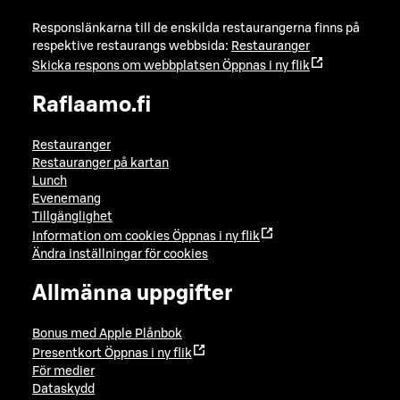
Responslänkarna till de enskilda restaurangerna finns på
respektive restaurangs webbsida:
Restauranger
Skicka respons om webbplatsen
Öppnas i ny flik
Raflaamo.fi
Restauranger
Restauranger på kartan
Lunch
Evenemang
Tillgänglighet
Information om cookies
Öppnas i ny flik
Ändra inställningar för cookies
Allmänna uppgifter
Bonus med Apple Plånbok
Presentkort
Öppnas i ny flik
För medier
Dataskydd