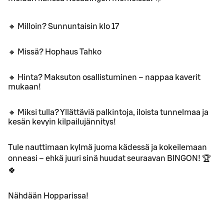
🔸 Milloin? Sunnuntaisin klo 17
🔸 Missä? Hophaus Tahko
🔸 Hinta? Maksuton osallistuminen – nappaa kaverit
mukaan!
🔸 Miksi tulla? Yllättäviä palkintoja, iloista tunnelmaa ja
kesän kevyin kilpailujännitys!
Tule nauttimaan kylmä juoma kädessä ja kokeilemaan
onneasi – ehkä juuri sinä huudat seuraavan BINGON! 🏆
🍀
Nähdään Hopparissa!