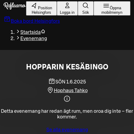
Gå till huvudinnehållet
Position
Öppna
Helsingfors
Logga in
Sök
mobilmenyn
Boka bord
Helsingfors
Startsida
Evenemang
HOPPARIN KESÄBINGO
SÖN 1.6.2025
Hophaus Tahko
Detta evenemang har redan ägt rum, men oroa dig inte – fler
kommer.
Se alla evenemang