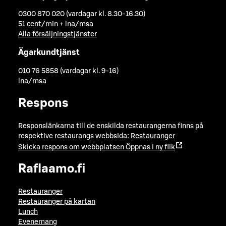
0300 870 020 (vardagar kl. 8.30-16.30)
51 cent/min + lna/msa
Alla försäljningstjänster
Ägarkundtjänst
010 76 5858 (vardagar kl. 9-16)
lna/msa
Respons
Responslänkarna till de enskilda restaurangerna finns på
respektive restaurangs webbsida:
Restauranger
Skicka respons om webbplatsen
Öppnas i ny flik
Raflaamo.fi
Restauranger
Restauranger på kartan
Lunch
Evenemang