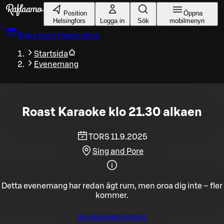
Gå till huvudinnehållet
Position
Öppna
Helsingfors
Logga in
Sök
mobilmenyn
Boka bord
Helsingfors
Startsida
Evenemang
Roast Karaoke klo 21.30 alkaen
TORS 11.9.2025
Sing and Pore
Detta evenemang har redan ägt rum, men oroa dig inte – fler
kommer.
Se alla evenemang