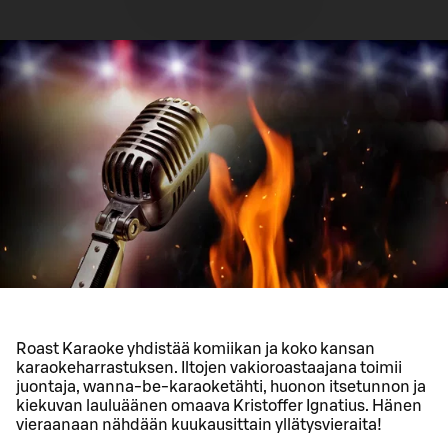
Roast Karaoke yhdistää komiikan ja koko kansan
karaokeharrastuksen. Iltojen vakioroastaajana toimii
juontaja, wanna-be-karaoketähti, huonon itsetunnon ja
kiekuvan lauluäänen omaava Kristoffer Ignatius. Hänen
vieraanaan nähdään kuukausittain yllätysvieraita!