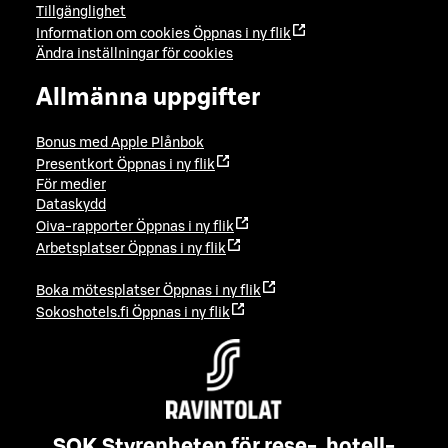
Tillgänglighet
Information om cookies
Öppnas i ny flik
Ändra inställningar för cookies
Allmänna uppgifter
Bonus med Apple Plånbok
Presentkort
Öppnas i ny flik
För medier
Dataskydd
Oiva-rapporter
Öppnas i ny flik
Arbetsplatser
Öppnas i ny flik
Boka mötesplatser
Öppnas i ny flik
Sokoshotels.fi
Öppnas i ny flik
SOK Styrenheten för rese-, hotell-