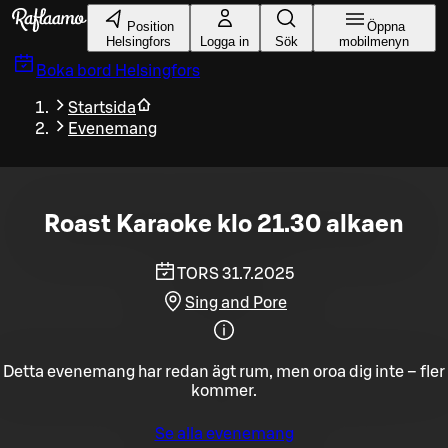
Gå till huvudinnehållet
Position
Öppna
Helsingfors
Logga in
Sök
mobilmenyn
Boka bord
Helsingfors
Startsida
Evenemang
Roast Karaoke klo 21.30 alkaen
TORS 31.7.2025
Sing and Pore
Detta evenemang har redan ägt rum, men oroa dig inte – fler
kommer.
Se alla evenemang