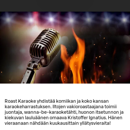
Roast Karaoke yhdistää komiikan ja koko kansan
karaokeharrastuksen. Iltojen vakioroastaajana toimii
juontaja, wanna-be-karaoketähti, huonon itsetunnon ja
kiekuvan lauluäänen omaava Kristoffer Ignatius. Hänen
vieraanaan nähdään kuukausittain yllätysvieraita!