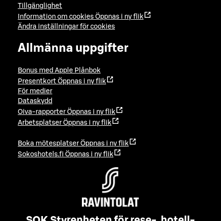
Tillgänglighet
Information om cookies
Öppnas i ny flik
Ändra inställningar för cookies
Allmänna uppgifter
Bonus med Apple Plånbok
Presentkort
Öppnas i ny flik
För medier
Dataskydd
Oiva-rapporter
Öppnas i ny flik
Arbetsplatser
Öppnas i ny flik
Boka mötesplatser
Öppnas i ny flik
Sokoshotels.fi
Öppnas i ny flik
SOK Styrenheten för rese-, hotell-