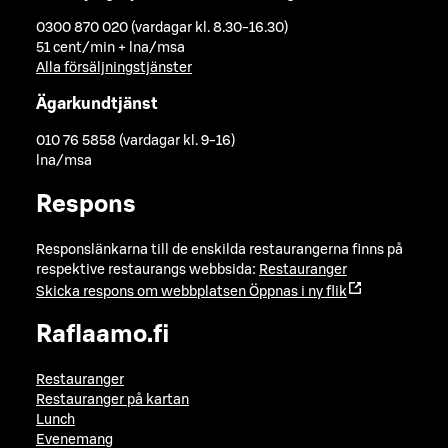
0300 870 020 (vardagar kl. 8.30-16.30)
51 cent/min + lna/msa
Alla försäljningstjänster
Ägarkundtjänst
010 76 5858 (vardagar kl. 9-16)
lna/msa
Respons
Responslänkarna till de enskilda restaurangerna finns på
respektive restaurangs webbsida:
Restauranger
Skicka respons om webbplatsen
Öppnas i ny flik
Raflaamo.fi
Restauranger
Restauranger på kartan
Lunch
Evenemang