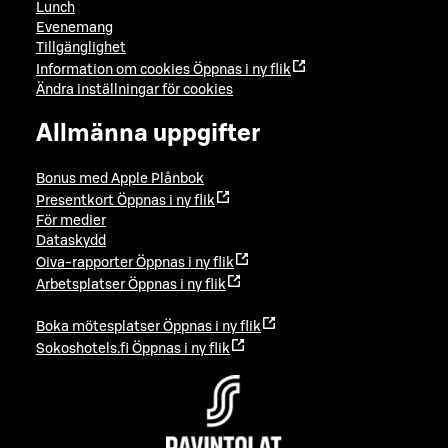
Lunch
Evenemang
Tillgänglighet
Information om cookies
Öppnas i ny flik
Ändra inställningar för cookies
Allmänna uppgifter
Bonus med Apple Plånbok
Presentkort
Öppnas i ny flik
För medier
Dataskydd
Oiva-rapporter
Öppnas i ny flik
Arbetsplatser
Öppnas i ny flik
Boka mötesplatser
Öppnas i ny flik
Sokoshotels.fi
Öppnas i ny flik