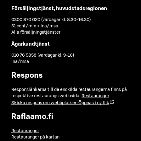
Försäljingstjänst, huvudstadsregionen
0300 870 020 (vardagar kl. 8.30-16.30)
51 cent/min + lna/msa
Alla försäljningstjänster
Ägarkundtjänst
010 76 5858 (vardagar kl. 9-16)
lna/msa
Respons
Responslänkarna till de enskilda restaurangerna finns på
respektive restaurangs webbsida:
Restauranger
Skicka respons om webbplatsen
Öppnas i ny flik
Raflaamo.fi
Restauranger
Restauranger på kartan