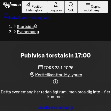
Gå till huvudinnehållet
Position
Öppna
Helsingfors
Logga in
Sök
mobilmenyn
Boka bord
Helsingfors
Startsida
Evenemang
Pubivisa torstaisin 17:00
TORS 23.1.2025
Korttelikonttori Myllypuro
Detta evenemang har redan ägt rum, men oroa dig inte – fler
kommer.
Se alla evenemang