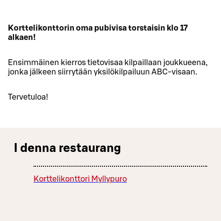
Korttelikonttorin oma pubivisa torstaisin klo 17
alkaen!
Ensimmäinen kierros tietovisaa kilpaillaan joukkueena,
jonka jälkeen siirrytään yksilökilpailuun ABC-visaan.
Tervetuloa!
I denna restaurang
Korttelikonttori Myllypuro