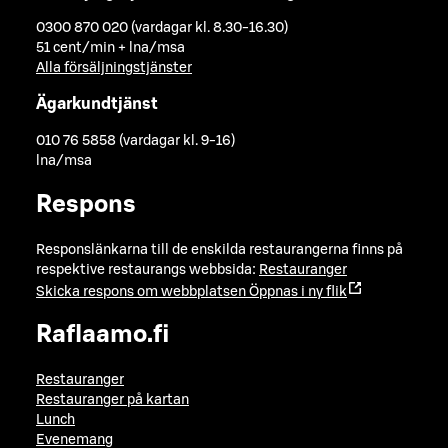
0300 870 020 (vardagar kl. 8.30-16.30)
51 cent/min + lna/msa
Alla försäljningstjänster
Ägarkundtjänst
010 76 5858 (vardagar kl. 9-16)
lna/msa
Respons
Responslänkarna till de enskilda restaurangerna finns på
respektive restaurangs webbsida:
Restauranger
Skicka respons om webbplatsen
Öppnas i ny flik
Raflaamo.fi
Restauranger
Restauranger på kartan
Lunch
Evenemang