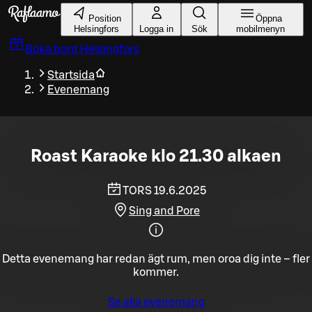
Gå till huvudinnehållet
Position
Öppna
Helsingfors
Logga in
Sök
mobilmenyn
Boka bord
Helsingfors
Startsida
Evenemang
Roast Karaoke klo 21.30 alkaen
TORS 19.6.2025
Sing and Pore
Detta evenemang har redan ägt rum, men oroa dig inte – fler
kommer.
Se alla evenemang