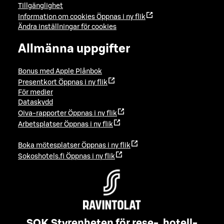
Tillgänglighet
Information om cookies
Öppnas i ny flik
Ändra inställningar för cookies
Allmänna uppgifter
Bonus med Apple Plånbok
Presentkort
Öppnas i ny flik
För medier
Dataskydd
Oiva-rapporter
Öppnas i ny flik
Arbetsplatser
Öppnas i ny flik
Boka mötesplatser
Öppnas i ny flik
Sokoshotels.fi
Öppnas i ny flik
SOK Styrenheten för rese-, hotell-