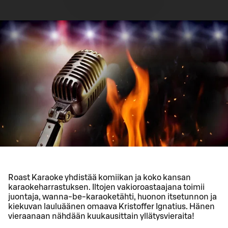
Roast Karaoke yhdistää komiikan ja koko kansan
karaokeharrastuksen. Iltojen vakioroastaajana toimii
juontaja, wanna-be-karaoketähti, huonon itsetunnon ja
kiekuvan lauluäänen omaava Kristoffer Ignatius. Hänen
vieraanaan nähdään kuukausittain yllätysvieraita!