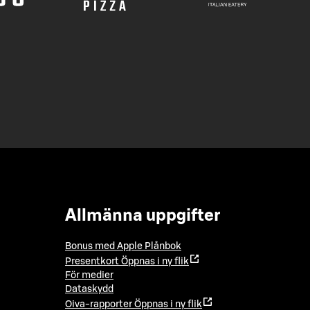
Allmänna uppgifter
Bonus med Apple Plånbok
Presentkort
Öppnas i ny flik
För medier
Dataskydd
Oiva-rapporter
Öppnas i ny flik