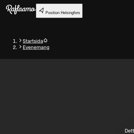
Gå till huvudinnehållet
Position
Helsingfors
Startsida
Evenemang
Tillbaka
Dett