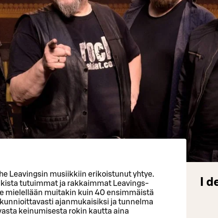
e Leavingsin musiikkiin erikoistunut yhtye.
I d
kaikista tutuimmat ja rakkaimmat Leavings-
ee mielellään muitakin kuin 40 ensimmäistä
u kunnioittavasti ajanmukaisiksi ja tunnelma
vasta keinumisesta rokin kautta aina