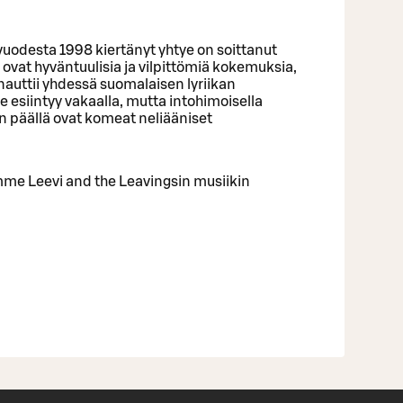
vuodesta 1998 kiertänyt yhtye on soittanut
t ovat hyväntuulisia ja vilpittömiä kokemuksia,
 nauttii yhdessä suomalaisen lyriikan
 esiintyy vakaalla, mutta intohimoisella
:n päällä ovat komeat neliääniset
me Leevi and the Leavingsin musiikin