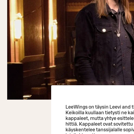
LeeWings on täysin Leevi and th
Keikoilla kuullaan tietysti ne 
kappaleet, mutta yhtye esittel
hittiä. Kappaleet ovat sovitett
käyskentelee tanssijalalle sopi