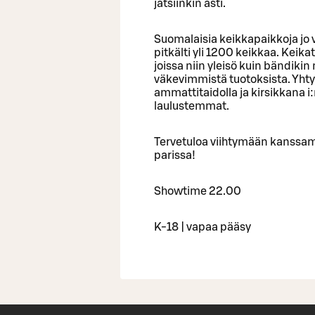
jatsiinkin asti.
Suomalaisia keikkapaikkoja jo 
pitkälti yli 1200 keikkaa. Keika
joissa niin yleisö kuin bändikin
väkevimmistä tuotoksista. Yhtye
ammattitaidolla ja kirsikkana i
laulustemmat.
Tervetuloa viihtymään kanssam
parissa!
Showtime 22.00
K-18 | vapaa pääsy