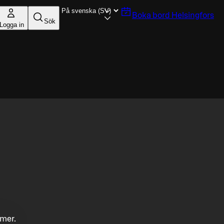
Boka bord
Helsingfors
Sök
Logga in
mmer.