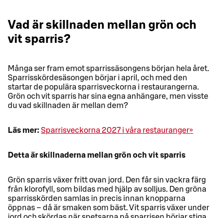
Vad är skillnaden mellan grön och
vit sparris?
Många ser fram emot sparrissäsongens början hela året.
Sparrisskördesäsongen börjar i april, och med den
startar de populära sparrisveckorna i restaurangerna.
Grön och vit sparris har sina egna anhängare, men visste
du vad skillnaden är mellan dem?
Läs mer:
Sparrisveckorna 2027 i våra restauranger»
Detta är skillnaderna mellan grön och vit sparris
Grön sparris växer fritt ovan jord. Den får sin vackra färg
från klorofyll, som bildas med hjälp av solljus. Den gröna
sparrisskörden samlas in precis innan knopparna
öppnas – då är smaken som bäst. Vit sparris växer under
jord och skördas när spetsarna på sparrisen börjar stiga