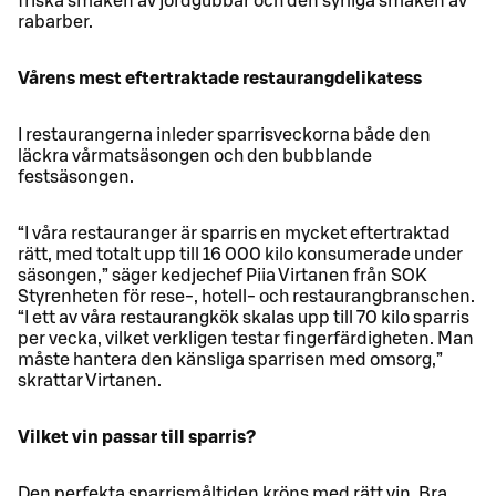
friska smaken av jordgubbar och den syrliga smaken av
rabarber.
Vårens mest eftertraktade restaurangdelikatess
I restaurangerna inleder sparrisveckorna både den
läckra vårmatsäsongen och den bubblande
festsäsongen.
“I våra restauranger är sparris en mycket eftertraktad
rätt, med totalt upp till 16 000 kilo konsumerade under
säsongen,” säger kedjechef Piia Virtanen från SOK
Styrenheten för rese-, hotell- och restaurangbranschen.
“I ett av våra restaurangkök skalas upp till 70 kilo sparris
per vecka, vilket verkligen testar fingerfärdigheten. Man
måste hantera den känsliga sparrisen med omsorg,”
skrattar Virtanen.
Vilket vin passar till sparris?
Den perfekta sparrismåltiden kröns med rätt vin. Bra