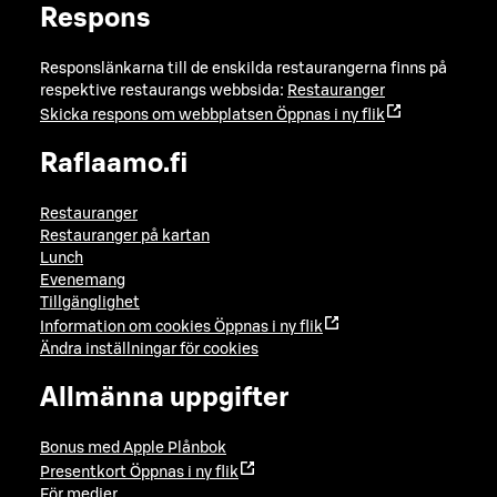
Respons
Responslänkarna till de enskilda restaurangerna finns på
respektive restaurangs webbsida:
Restauranger
Skicka respons om webbplatsen
Öppnas i ny flik
Raflaamo.fi
Restauranger
Restauranger på kartan
Lunch
Evenemang
Tillgänglighet
Information om cookies
Öppnas i ny flik
Ändra inställningar för cookies
Allmänna uppgifter
Bonus med Apple Plånbok
Presentkort
Öppnas i ny flik
För medier