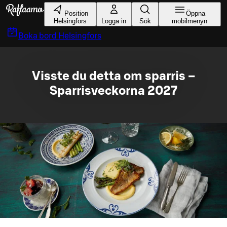
Gå till huvudinnehållet
Position
Öppna
Helsingfors
Logga in
Sök
mobilmenyn
Boka bord
Helsingfors
Visste du detta om sparris –
Sparrisveckorna 2027