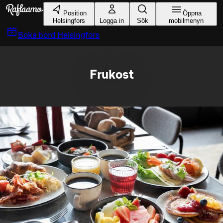
Gå till huvudinnehållet
Position
Öppna
Helsingfors
Logga in
Sök
mobilmenyn
Boka bord
Helsingfors
Frukost