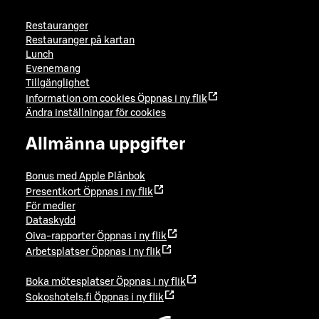
Restauranger
Restauranger på kartan
Lunch
Evenemang
Tillgänglighet
Information om cookies
Öppnas i ny flik
Ändra inställningar för cookies
Allmänna uppgifter
Bonus med Apple Plånbok
Presentkort
Öppnas i ny flik
För medier
Dataskydd
Oiva-rapporter
Öppnas i ny flik
Arbetsplatser
Öppnas i ny flik
Boka mötesplatser
Öppnas i ny flik
Sokoshotels.fi
Öppnas i ny flik