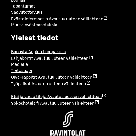
Lounas
Tapahtumat
Saavutettavuus
Evästeinformaatio
Avautuu uuteen välilehteen
Muuta evästeasetuksia
Yleiset tiedot
Bonusta Applen Lompakolla
Lahjakortit
Avautuu uuteen välilehteen
Medialle
Tietosuoja
Oiva-raportit
Avautuu uuteen välilehteen
Työpaikat
Avautuu uuteen välilehteen
Etsi ja varaa tiloja
Avautuu uuteen välilehteen
Sokoshotels.fi
Avautuu uuteen välilehteen