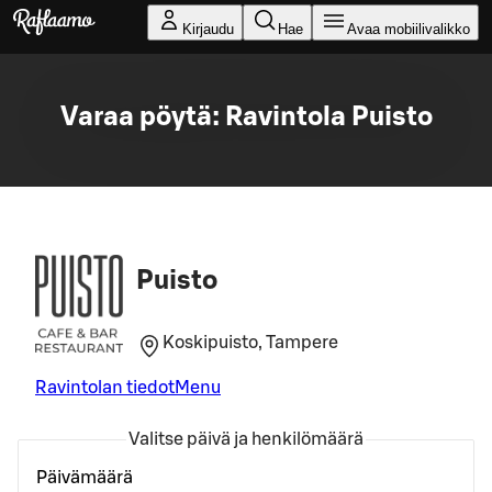
Siirry pääsisältöön
Kirjaudu
Hae
Avaa mobiilivalikko
Varaa pöytä: Ravintola Puisto
Puisto
Koskipuisto, Tampere
Ravintolan tiedot
Menu
Valitse päivä ja henkilömäärä
Päivämäärä