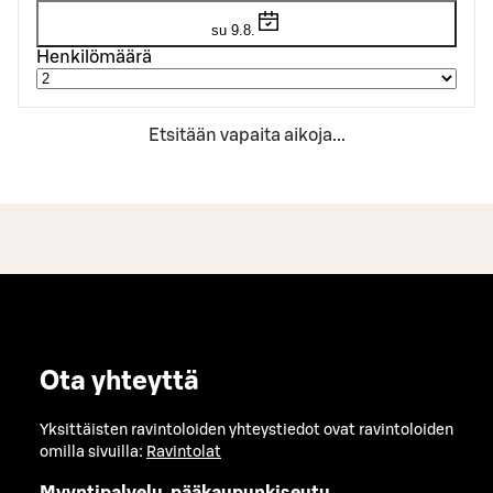
su 9.8.
Henkilömäärä
Etsitään vapaita aikoja...
Ota yhteyttä
Yksittäisten ravintoloiden yhteystiedot ovat ravintoloiden
omilla sivuilla:
Ravintolat
Myyntipalvelu, pääkaupunkiseutu