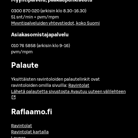
0300 870 020 (arkisin klo 8.30-16.30)
51 snt/min + pvm/mpm
Myyntipalveluiden yhteystiedot, koko Suomi
Asiakasomistajapalvelu
010 76 5858 (arkisin klo 9-16)
pvm/mpm
Palaute
Yksittäisten ravintoloiden palautelinkit ovat
ravintoloiden omilla sivuilla:
Ravintolat
Lähetä palautetta sivustosta
Avautuu uuteen välilehteen
Raflaamo.fi
Ravintolat
Ravintolat kartalla