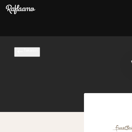
Siirry pääsisältöön
Takaisin