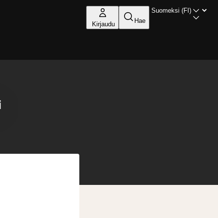
Hae
Kirjaudu
i