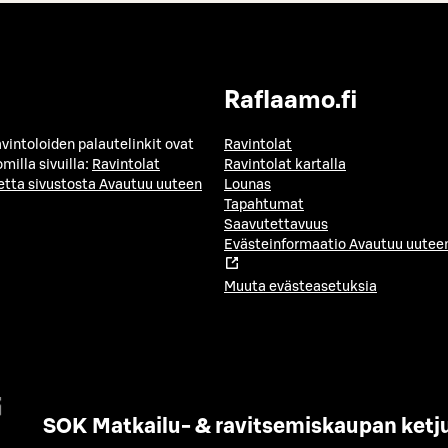
Raflaamo.fi
avintoloiden palautelinkit ovat
Ravintolat
milla sivuilla:
Ravintolat
Ravintolat kartalla
etta sivustosta
Avautuu uuteen
Lounas
Tapahtumat
Saavutettavuus
Evästeinformaatio
Avautuu uuteen
Muuta evästeasetuksia
SOK Matkailu- & ravitsemiskaupan ketj