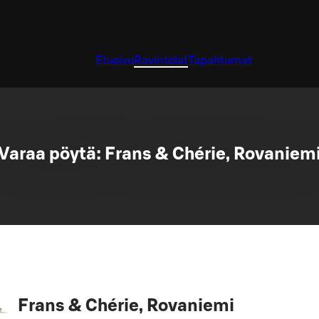
Etusivu
Ravintolat
Tapahtumat
Varaa pöytä: Frans & Chérie, Rovaniem
Frans & Chérie, Rovaniemi