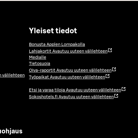
Yleiset tiedot
Bonusta Applen Lompakolla
Lahjakortit
Avautuu uuteen välilehteen
Medialle
Tietosuoja
Oiva-raportit
Avautuu uuteen välilehteen
 välilehteen
Työpaikat
Avautuu uuteen välilehteen
Etsi ja varaa tiloja
Avautuu uuteen välilehteen
Sokoshotels.fi
Avautuu uuteen välilehteen
uohjaus