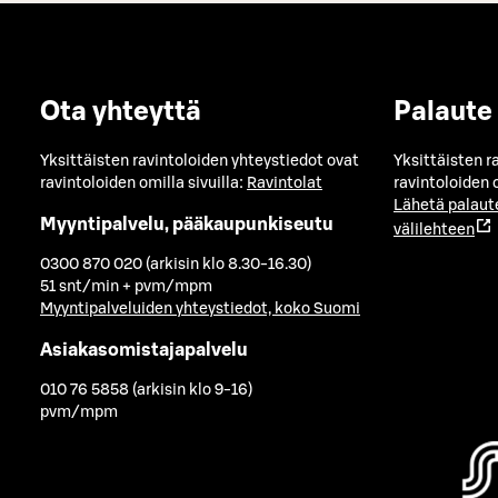
Ota yhteyttä
Palaute
Yksittäisten ravintoloiden yhteystiedot ovat
Yksittäisten r
ravintoloiden omilla sivuilla:
Ravintolat
ravintoloiden o
Lähetä palaut
Myyntipalvelu, pääkaupunkiseutu
välilehteen
0300 870 020 (arkisin klo 8.30-16.30)
51 snt/min + pvm/mpm
Myyntipalveluiden yhteystiedot, koko Suomi
Asiakasomistajapalvelu
010 76 5858 (arkisin klo 9-16)
pvm/mpm