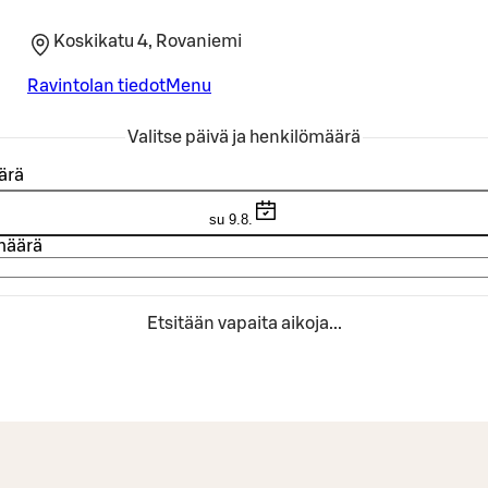
Koskikatu 4, Rovaniemi
Ravintolan tiedot
Menu
Valitse päivä ja henkilömäärä
ärä
su 9.8.
määrä
Etsitään vapaita aikoja...