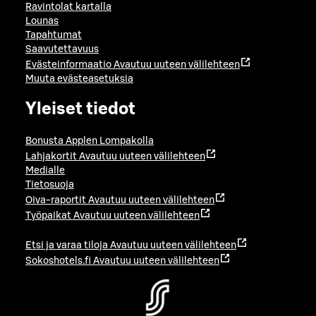
Ravintolat kartalla
Lounas
Tapahtumat
Saavutettavuus
Evästeinformaatio
Avautuu uuteen välilehteen
Muuta evästeasetuksia
Yleiset tiedot
Bonusta Applen Lompakolla
Lahjakortit
Avautuu uuteen välilehteen
Medialle
Tietosuoja
Oiva-raportit
Avautuu uuteen välilehteen
Työpaikat
Avautuu uuteen välilehteen
Etsi ja varaa tiloja
Avautuu uuteen välilehteen
Sokoshotels.fi
Avautuu uuteen välilehteen