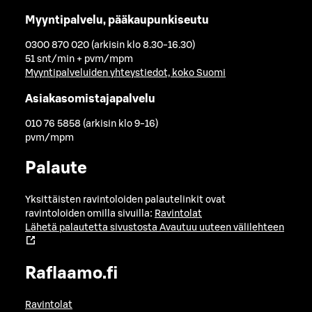
Myyntipalvelu, pääkaupunkiseutu
0300 870 020 (arkisin klo 8.30-16.30)
51 snt/min + pvm/mpm
Myyntipalveluiden yhteystiedot, koko Suomi
Asiakasomistajapalvelu
010 76 5858 (arkisin klo 9-16)
pvm/mpm
Palaute
Yksittäisten ravintoloiden palautelinkit ovat
ravintoloiden omilla sivuilla:
Ravintolat
Lähetä palautetta sivustosta
Avautuu uuteen välilehteen
Raflaamo.fi
Ravintolat