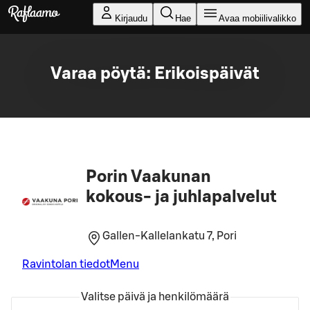
Siirry pääsisältöön
Kirjaudu
Hae
Avaa mobiilivalikko
Varaa pöytä: Erikoispäivät
Porin Vaakunan
kokous- ja juhlapalvelut
Gallen-Kallelankatu 7, Pori
Ravintolan tiedot
Menu
Valitse päivä ja henkilömäärä