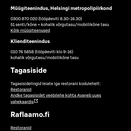
Müügiteenindus, Helsingi metropolipiirkond
0300 870 020 (tööpäeviti 8.30-16.30)
51 senti/kõne + kohalik võrgutasu/mobiilikõne tasu
Kõik müügiteenused
Klienditeenindus
010 76 5858 (tööpäeviti klo 9-16)
kohalik võrgutasu/mobiilikõne tasu
Tagasiside
Tagasisidelingid leiate iga restorani kodulehelt:
Restoranid
Andke tagasisidet veebilehe kohta
Avaneb uues
vahekaardis
Raflaamo.fi
Restoranid