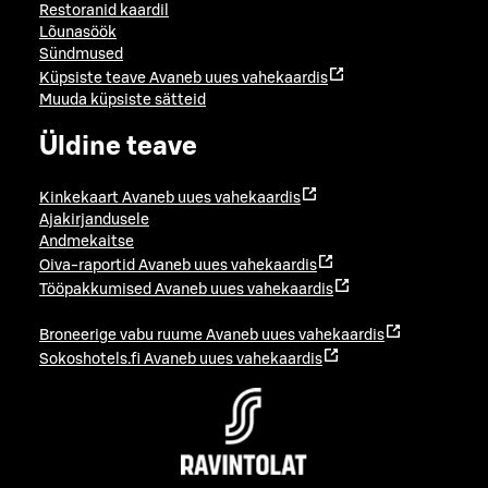
Restoranid kaardil
Lõunasöök
Sündmused
Küpsiste teave
Avaneb uues vahekaardis
Muuda küpsiste sätteid
Üldine teave
Kinkekaart
Avaneb uues vahekaardis
Ajakirjandusele
Andmekaitse
Oiva-raportid
Avaneb uues vahekaardis
Tööpakkumised
Avaneb uues vahekaardis
Broneerige vabu ruume
Avaneb uues vahekaardis
Sokoshotels.fi
Avaneb uues vahekaardis