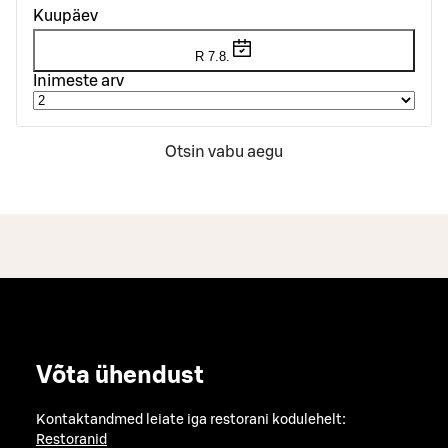
Kuupäev
R 7.8.
Inimeste arv
Otsin vabu aegu
Võta ühendust
Kontaktandmed leiate iga restorani kodulehelt:
Restoranid