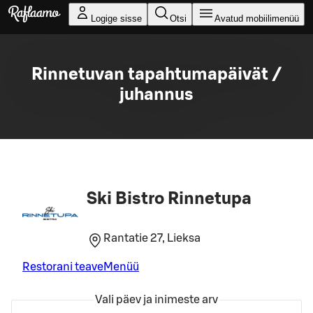
Liigu peamise sisu juurde
Logige sisse
Otsi
Avatud mobiilimenüü
Rinnetuvan tapahtumapäivät /
juhannus
Ski Bistro Rinnetupa
Rantatie 27, Lieksa
Restorani teave
Menüü
Vali päev ja inimeste arv