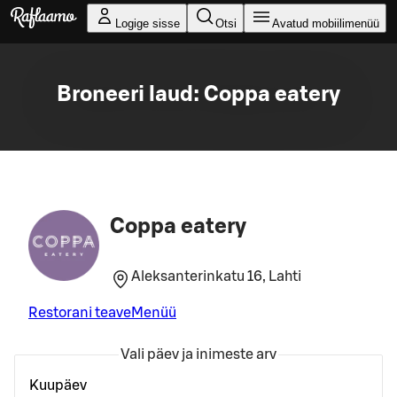
Liigu peamise sisu juurde
Logige sisse
Otsi
Avatud mobiilimenüü
Broneeri laud: Coppa eatery
Coppa eatery
Aleksanterinkatu 16, Lahti
Restorani teave
Menüü
Vali päev ja inimeste arv
Kuupäev