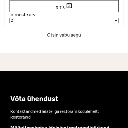
R 7.8.
Inimeste arv
Otsin vabu aegu
Võta ühendust
Kontaktandmed leiate iga restorani kodulehelt:
Restoranid
Müügiteenindus, Helsingi metropolipiirkond