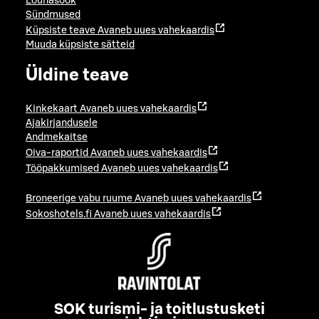
Lõunasöök
Sündmused
Küpsiste teave
Avaneb uues vahekaardis
Muuda küpsiste sätteid
Üldine teave
Kinkekaart
Avaneb uues vahekaardis
Ajakirjandusele
Andmekaitse
Oiva-raportid
Avaneb uues vahekaardis
Tööpakkumised
Avaneb uues vahekaardis
Broneerige vabu ruume
Avaneb uues vahekaardis
Sokoshotels.fi
Avaneb uues vahekaardis
SOK turismi- ja toitlustusketi