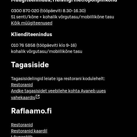
0300 870 020 (tööpäeviti 8.30-16.30)
51 senti/kõne + kohalik võrgutasu/mobiilikõne tasu
Kõik müügiteenused
Klienditeenindus
010 76 5858 (tööpäeviti klo 9-16)
kohalik võrgutasu/mobiilikõne tasu
Tagasiside
Tagasisidelingid leiate iga restorani kodulehelt:
Restoranid
Andke tagasisidet veebilehe kohta
Avaneb uues
vahekaardis
Raflaamo.fi
Restoranid
Restoranid kaardil