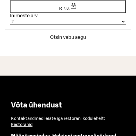
R 7.8.
Inimeste arv
Otsin vabu aegu
Võta ühendust
Kontaktandmed leiate iga restorani kodulehelt:
Restoranid
Müügiteenindus, Helsingi metropolipiirkond