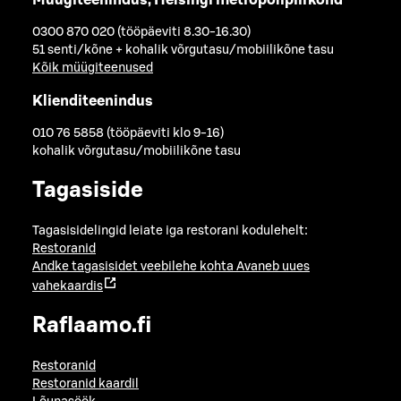
0300 870 020 (tööpäeviti 8.30-16.30)
51 senti/kõne + kohalik võrgutasu/mobiilikõne tasu
Kõik müügiteenused
Klienditeenindus
010 76 5858 (tööpäeviti klo 9-16)
kohalik võrgutasu/mobiilikõne tasu
Tagasiside
Tagasisidelingid leiate iga restorani kodulehelt:
Restoranid
Andke tagasisidet veebilehe kohta
Avaneb uues
vahekaardis
Raflaamo.fi
Restoranid
Restoranid kaardil