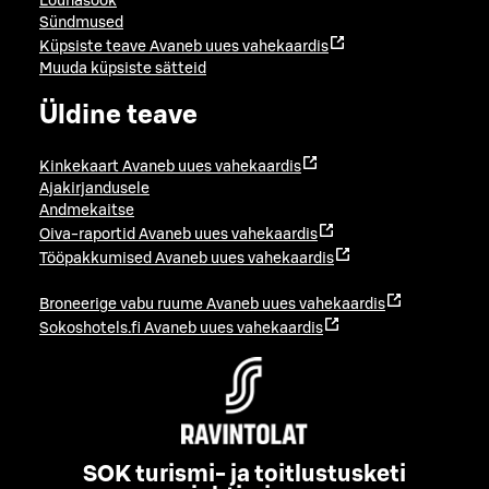
Lõunasöök
Sündmused
Küpsiste teave
Avaneb uues vahekaardis
Muuda küpsiste sätteid
Üldine teave
Kinkekaart
Avaneb uues vahekaardis
Ajakirjandusele
Andmekaitse
Oiva-raportid
Avaneb uues vahekaardis
Tööpakkumised
Avaneb uues vahekaardis
Broneerige vabu ruume
Avaneb uues vahekaardis
Sokoshotels.fi
Avaneb uues vahekaardis
SOK turismi- ja toitlustusketi