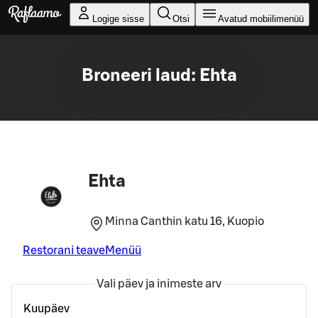
Liigu peamise sisu juurde
Logige sisse
Otsi
Avatud mobiilimenüü
Broneeri laud: Ehta
Ehta
Minna Canthin katu 16, Kuopio
Restorani teave
Menüü
Vali päev ja inimeste arv
Kuupäev