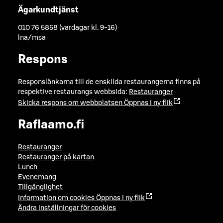
Ägarkundtjänst
010 76 5858 (vardagar kl. 9-16)
lna/msa
Respons
Responslänkarna till de enskilda restaurangerna finns på
respektive restaurangs webbsida:
Restauranger
Skicka respons om webbplatsen
Öppnas i ny flik
Raflaamo.fi
Restauranger
Restauranger på kartan
Lunch
Evenemang
Tillgänglighet
Information om cookies
Öppnas i ny flik
Ändra inställningar för cookies