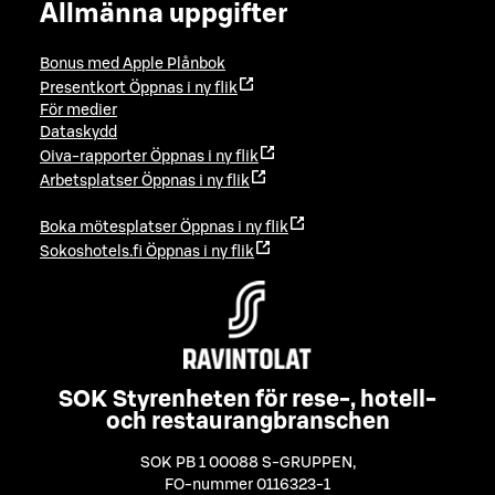
Allmänna uppgifter
Bonus med Apple Plånbok
Presentkort
Öppnas i ny flik
För medier
Dataskydd
Oiva-rapporter
Öppnas i ny flik
Arbetsplatser
Öppnas i ny flik
Boka mötesplatser
Öppnas i ny flik
Sokoshotels.fi
Öppnas i ny flik
SOK Styrenheten för rese-, hotell-
och restaurangbranschen
SOK PB 1 00088 S-GRUPPEN
,
FO-nummer 0116323-1