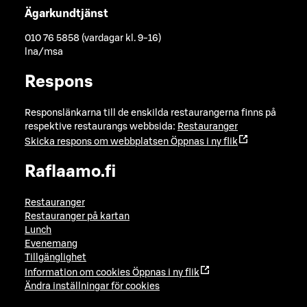
Ägarkundtjänst
010 76 5858 (vardagar kl. 9-16)
lna/msa
Respons
Responslänkarna till de enskilda restaurangerna finns på
respektive restaurangs webbsida:
Restauranger
Skicka respons om webbplatsen
Öppnas i ny flik
Raflaamo.fi
Restauranger
Restauranger på kartan
Lunch
Evenemang
Tillgänglighet
Information om cookies
Öppnas i ny flik
Ändra inställningar för cookies