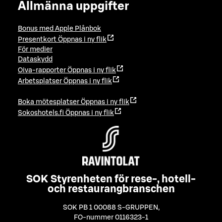
Allmänna uppgifter
Bonus med Apple Plånbok
Presentkort
Öppnas i ny flik
För medier
Dataskydd
Oiva-rapporter
Öppnas i ny flik
Arbetsplatser
Öppnas i ny flik
Boka mötesplatser
Öppnas i ny flik
Sokoshotels.fi
Öppnas i ny flik
SOK Styrenheten för rese-, hotell-
och restaurangbranschen
SOK PB 1 00088 S-GRUPPEN
,
FO-nummer 0116323-1