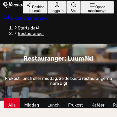
Gå till huvudinnehållet
Position
Öppna
Luumäki
Logga in
Sök
mobilmenyn
Boka bord
Luumäki
Startsida
Restauranger
Restauranger: Luumäki
Frukost, lunch eller middag. Se de bästa restaurangerna
nära dig!
Alla
Middag
Lunch
Frukost
Kaféer
P