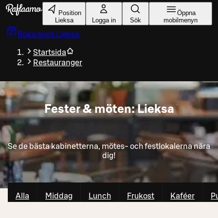
Gå till huvudinnehållet
Position
Öppna
Lieksa
Logga in
Sök
mobilmenyn
Boka bord
Lieksa
Startsida
Restauranger
Fester & möten: Lieksa
Se de bästa kabinetterna, mötes- och festlokalerna nära
dig!
Alla
Middag
Lunch
Frukost
Kaféer
P