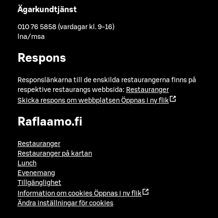
Ägarkundtjänst
010 76 5858 (vardagar kl. 9-16)
lna/msa
Respons
Responslänkarna till de enskilda restaurangerna finns på
respektive restaurangs webbsida:
Restauranger
Skicka respons om webbplatsen
Öppnas i ny flik
Raflaamo.fi
Restauranger
Restauranger på kartan
Lunch
Evenemang
Tillgänglighet
Information om cookies
Öppnas i ny flik
Ändra inställningar för cookies