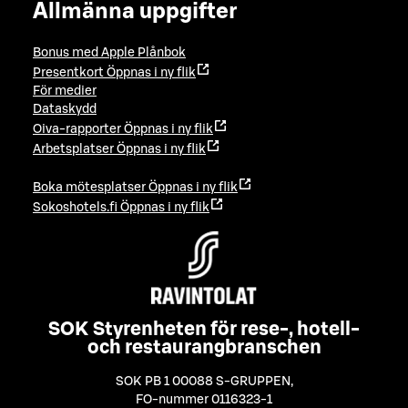
Allmänna uppgifter
Bonus med Apple Plånbok
Presentkort
Öppnas i ny flik
För medier
Dataskydd
Oiva-rapporter
Öppnas i ny flik
Arbetsplatser
Öppnas i ny flik
Boka mötesplatser
Öppnas i ny flik
Sokoshotels.fi
Öppnas i ny flik
SOK Styrenheten för rese-, hotell-
och restaurangbranschen
SOK PB 1 00088 S-GRUPPEN
,
FO-nummer 0116323-1