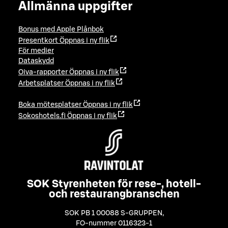
Allmänna uppgifter
Bonus med Apple Plånbok
Presentkort
Öppnas i ny flik
För medier
Dataskydd
Oiva-rapporter
Öppnas i ny flik
Arbetsplatser
Öppnas i ny flik
Boka mötesplatser
Öppnas i ny flik
Sokoshotels.fi
Öppnas i ny flik
SOK Styrenheten för rese-, hotell-
och restaurangbranschen
SOK PB 1 00088 S-GRUPPEN
,
FO-nummer 0116323-1