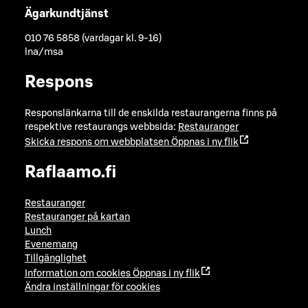
Ägarkundtjänst
010 76 5858 (vardagar kl. 9-16)
lna/msa
Respons
Responslänkarna till de enskilda restaurangerna finns på
respektive restaurangs webbsida:
Restauranger
Skicka respons om webbplatsen
Öppnas i ny flik
Raflaamo.fi
Restauranger
Restauranger på kartan
Lunch
Evenemang
Tillgänglighet
Information om cookies
Öppnas i ny flik
Ändra inställningar för cookies