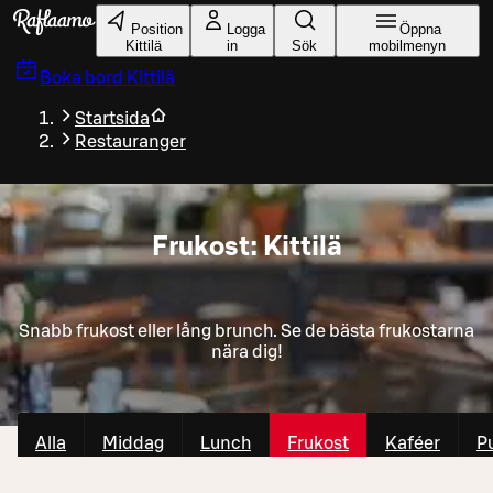
Gå till huvudinnehållet
Position
Logga
Öppna
Kittilä
in
Sök
mobilmenyn
Boka bord
Kittilä
Startsida
Restauranger
Frukost: Kittilä
Snabb frukost eller lång brunch. Se de bästa frukostarna
nära dig!
Alla
Middag
Lunch
Frukost
Kaféer
P