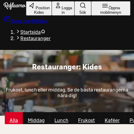
Gå till huvudinnehållet
Position
Logga
Öppna
Kides
in
Sök
mobilmenyn
Boka bord
Kides
Startsida
Restauranger
Restauranger: Kides
Frukost, lunch eller middag. Se de bästa restaurangerna
nära dig!
Alla
Middag
Lunch
Frukost
Kaféer
P