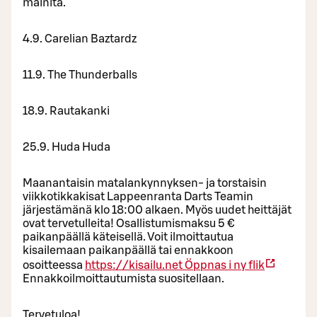
mainita.
4.9. Carelian Baztardz
11.9. The Thunderballs
18.9. Rautakanki
25.9. Huda Huda
Maanantaisin matalankynnyksen- ja torstaisin
viikkotikkakisat Lappeenranta Darts Teamin
järjestämänä klo 18:00 alkaen. Myös uudet heittäjät
ovat tervetulleita! Osallistumismaksu 5 €
paikanpäällä käteisellä. Voit ilmoittautua
kisailemaan paikanpäällä tai ennakkoon
osoitteessa
https://kisailu.net
Öppnas i ny flik
Ennakkoilmoittautumista suositellaan.
Tervetuloa!