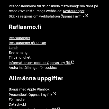
Responslänkarna till de enskilda restaurangerna finns på
respektive restaurangs webbsida:
Restauranger
Skicka respons om webbplatsen
Öppnas i ny flik
Raflaamo.fi
Restauranger
Restauranger på kartan
Lunch
Evenemang
Tillgänglighet
Information om cookies
Öppnas i ny flik
Ändra inställningar för cookies
Allmänna uppgifter
Bonus med Apple Plånbok
Presentkort
Öppnas i ny flik
För medier
Dataskydd