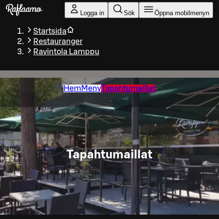
Gå till huvudinnehållet
Logga in
Sök
Öppna mobilmenyn
Startsida
Restauranger
Ravintola Lamppu
Hem
Meny
Tapahtumaillat
Tapahtumaillat