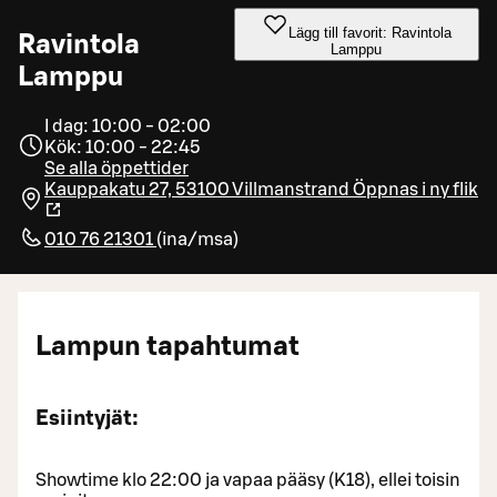
Lägg till favorit: Ravintola
Ravintola
Lamppu
Lamppu
I dag: 10:00 - 02:00
Kök: 10:00 - 22:45
Se alla öppettider
Kauppakatu 27, 53100 Villmanstrand
Öppnas i ny flik
010 76 21301
(
ina/msa
)
Lampun tapahtumat
Esiintyjät:
Showtime klo 22:00 ja vapaa pääsy (K18), ellei toisin