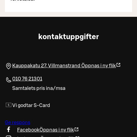
kontaktuppgifter
Kauppakatu 27
,
Villmanstrand
Öppnas i ny flik
010 76 21301
Samtalets pris ina/msa
Vi godtar S-Card
Ge respons
Facebook
Öppnas i ny flik