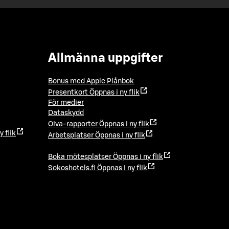
Allmänna uppgifter
Bonus med Apple Plånbok
Presentkort
Öppnas i ny flik
För medier
Dataskydd
Oiva-rapporter
Öppnas i ny flik
y flik
Arbetsplatser
Öppnas i ny flik
Boka mötesplatser
Öppnas i ny flik
Sokoshotels.fi
Öppnas i ny flik