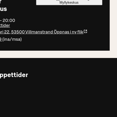
r
Myllykeskus
kus
 - 20:00
ttider
ri 22, 53500 Villmanstrand
Öppnas i ny flik
9
(
ina/msa
)
ppettider