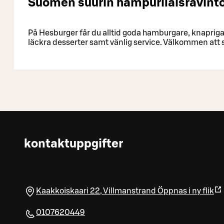
Suomen suurin hampurilaisravinto
På Hesburger får du alltid goda hamburgare, knapriga
läckra desserter samt vänlig service. Välkommen att 
kontaktuppgifter
Kaakkoiskaari 22
,
Villmanstrand
Öppnas i ny flik
0107620449