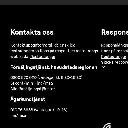
Kontakta oss
Respon
Kontaktuppgifterna till de enskilda
Responslänkarn
restaurangerna finns på respektive restaurangs
finns på respe
webbsida:
Restauranger
Restauranger
Skicka respo
Försäljingstjänst, huvudstadsregionen
0300 870 020 (vardagar kl. 8.30-16.30)
51 cent/min + lna/msa
Alla försäljningstjänster
Ägarkundtjänst
010 76 5858 (vardagar kl. 9-16)
lna/msa