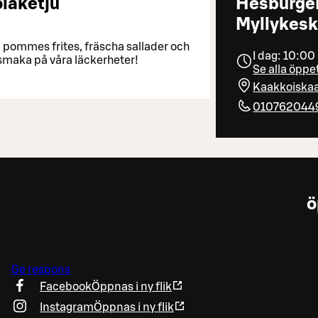
laketju
Hesburge
Myllykes
 pommes frites, fräscha sallader och
I dag: 10:00
smaka på våra läckerheter!
Se alla öppe
Kaakkoiskaa
010762044
ö
Ge respons
Facebook
Öppnas i ny flik
Instagram
Öppnas i ny flik