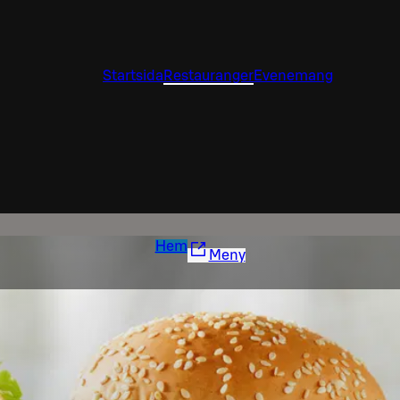
Startsida
Restauranger
Evenemang
Hem
Meny