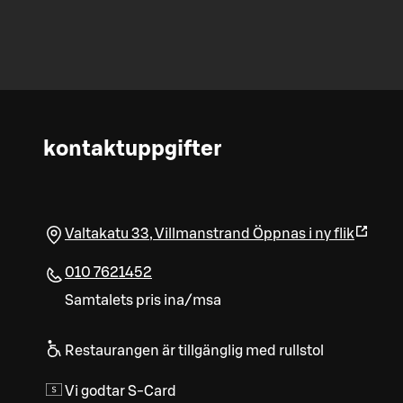
kontaktuppgifter
Valtakatu 33
,
Villmanstrand
Öppnas i ny flik
010 7621452
Samtalets pris ina/msa
Restaurangen är tillgänglig med rullstol
Vi godtar S-Card