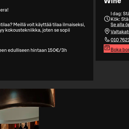
Wine
kera!
I dag: S
Kök: St
tilaa? Meillä voit käyttää tilaa ilmaiseksi,
Se alla 
yy kokoustekniikka, joten se sopii
Valtakat
010 762
Boka bo
ikseen edulliseen hintaan 150€/3h