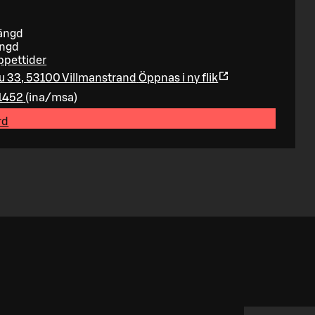
tängd
ängd
öppettider
u 33, 53100 Villmanstrand
Öppnas i ny flik
1452
(
ina/msa
)
rd