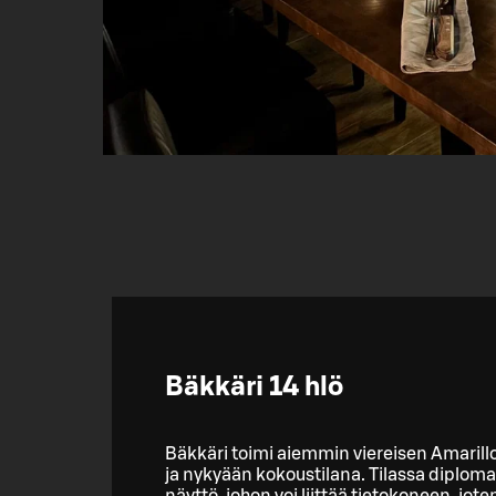
Bäkkäri 14 hlö
Bäkkäri toimi aiemmin viereisen Amarill
ja nykyään kokoustilana. Tilassa diplomaat
näyttö, johon voi liittää tietokoneen, joten