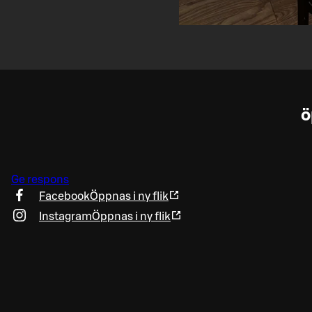
ö
Ge respons
Facebook
Öppnas i ny flik
Instagram
Öppnas i ny flik