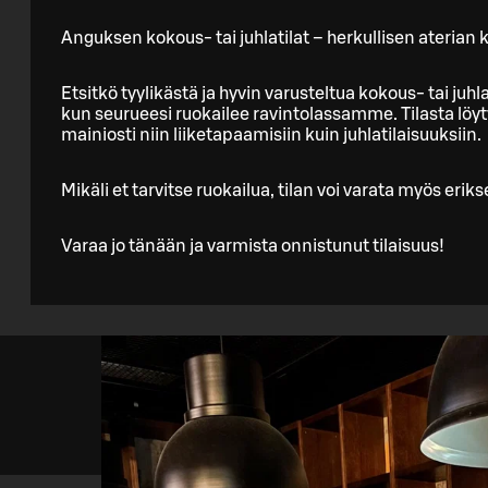
Anguksen kokous- tai juhlatilat – herkullisen aterian 
Etsitkö tyylikästä ja hyvin varusteltua kokous- tai juhla
kun seurueesi ruokailee ravintolassamme. Tilasta löyt
mainiosti niin liiketapaamisiin kuin juhlatilaisuuksiin.
Mikäli et tarvitse ruokailua, tilan voi varata myös er
Varaa jo tänään ja varmista onnistunut tilaisuus!