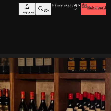
Boka bord
Sök
Logga in