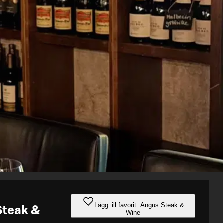
Lägg till favorit: Angus Steak &
Steak &
Wine