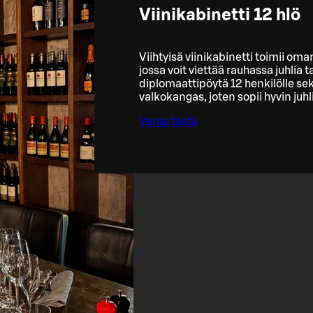
Viinikabinetti 12 hlö
Viihtyisä viinikabinetti toimii om
jossa voit viettää rauhassa juhlia t
diplomaattipöytä 12 henkilölle sek
valkokangas, joten sopii hyvin juh
Varaa tästä