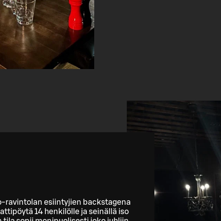
o-ravintolan esiintyjien backstagena
tipöytä 14 henkilölle ja seinällä iso
 tila sopii monipuolisesti joko juhliin