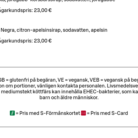
Ägarkundspris:
23,00 €
 Negra, citron‑apelsinsirap, sodavatten, apelsin
Ägarkundspris:
23,00 €
ri, GB = glutenfri på begäran, VE = vegansk, VEB = vegansk på beg
tion om portioner, vänligen kontakta personalen.
Livsmedelsver
 mediumstekt köttfärs kan innehålla EHEC-bakterier, som kan o
barn och äldre människor.
=
Pris med S-Förmånskortet
=
Pris med S-Card