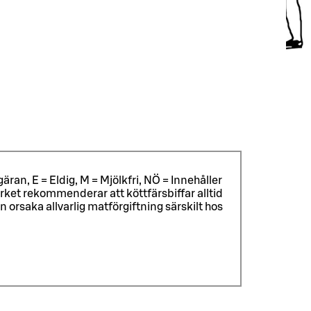
äran, E = Eldig, M = Mjölkfri, NÖ = Innehåller
ket rekommenderar att köttfärsbiffar alltid
rsaka allvarlig matförgiftning särskilt hos