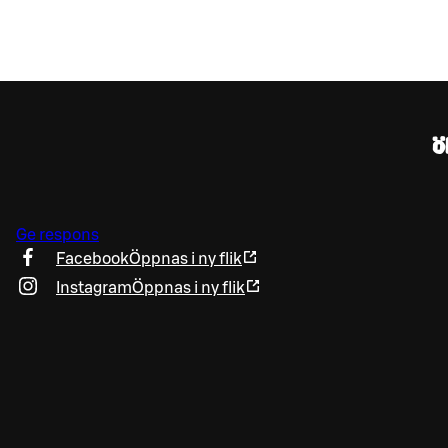
Ö
Ge respons
Facebook
Öppnas i ny flik
Instagram
Öppnas i ny flik