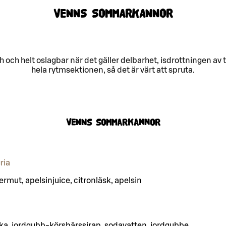
VENNS SOMMARKANNOR
 helt oslagbar när det gäller delbarhet, isdrottningen av terr
hela rytmsektionen, så det är värt att spruta.
VENNs sommarkannor
ria
vermut, apelsinjuice, citronläsk, apelsin
dka, jordgubb‑körsbärssirap, sodavatten, jordgubbe