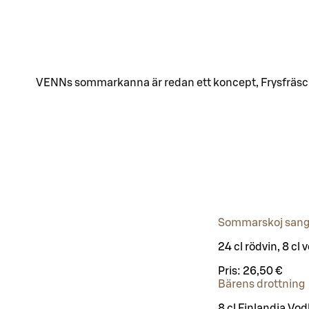
VENNs sommarkanna är redan ett koncept, Frysfräsch och
Sommarskoj sang
24 cl rödvin, 8 cl 
Pris:
26,50 €
Bärens drottning
8 cl Finlandia Vo