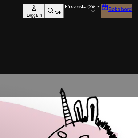
Boka bord
Sök
Logga in