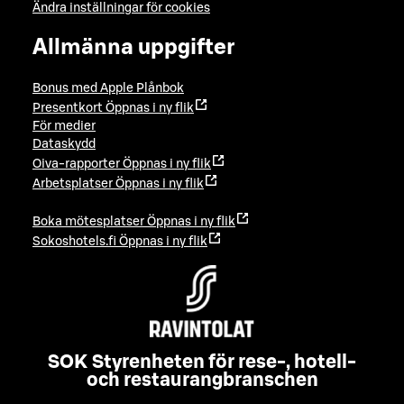
Ändra inställningar för cookies
Allmänna uppgifter
Bonus med Apple Plånbok
Presentkort
Öppnas i ny flik
För medier
Dataskydd
Oiva-rapporter
Öppnas i ny flik
Arbetsplatser
Öppnas i ny flik
Boka mötesplatser
Öppnas i ny flik
Sokoshotels.fi
Öppnas i ny flik
SOK Styrenheten för rese-, hotell-
och restaurangbranschen