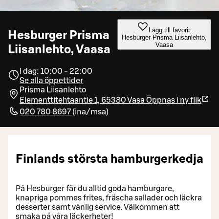
Lägg till favorit:
Hesburger Prisma
Hesburger Prisma Liisanlehto,
Vaasa
Liisanlehto, Vaasa
I dag: 10:00 - 22:00
Se alla öppettider
Prisma Liisanlehto
Elementtitehtaantie 1, 65380 Vasa
Öppnas i ny flik
020 780 8697
(
ina/msa
)
Finlands största hamburgerkedja
På Hesburger får du alltid goda hamburgare,
knapriga pommes frites, fräscha sallader och läckra
desserter samt vänlig service. Välkommen att
smaka på våra läckerheter!