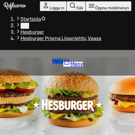
Gå till huvudinnehållet
Logga in
Sök
Öppna mobilmenyn
Startsida
…
Hesburger
Hesburger Prisma Liisanlehto, Vaasa
Hem
Meny