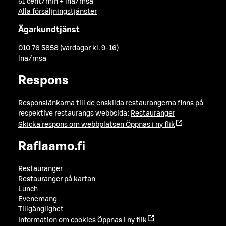
51 cent/min + lna/msa
Alla försäljningstjänster
Ägarkundtjänst
010 76 5858 (vardagar kl. 9-16)
lna/msa
Respons
Responslänkarna till de enskilda restaurangerna finns på
respektive restaurangs webbsida:
Restauranger
Skicka respons om webbplatsen
Öppnas i ny flik
Raflaamo.fi
Restauranger
Restauranger på kartan
Lunch
Evenemang
Tillgänglighet
Information om cookies
Öppnas i ny flik