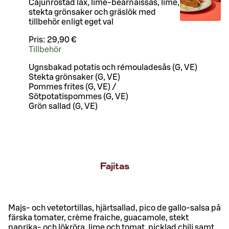
Cajunrostad lax, lime-bearnaissås, lime,
stekta grönsaker och gräslök med
tillbehör enligt eget val
Pris:
29,90 €
Tillbehör
Ugnsbakad potatis och rémouladesås (G, VE)
Stekta grönsaker (G, VE)
Pommes frites (G, VE) /
Sötpotatispommes (G, VE)
Grön sallad (G, VE)
Fajitas
Majs- och vetetortillas, hjärtsallad, pico de gallo-salsa på
färska tomater, crème fraiche, guacamole, stekt
paprika- och lökröra, lime och tomat, picklad chili samt