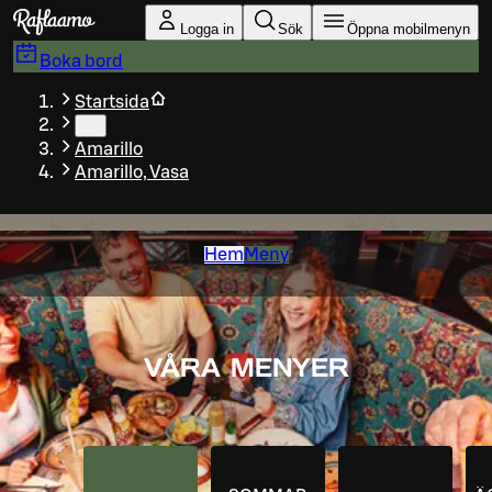
Gå till huvudinnehållet
Logga in
Sök
Öppna mobilmenyn
Boka bord
Startsida
…
Amarillo
Amarillo, Vasa
Hem
Meny
VÅRA MENYER