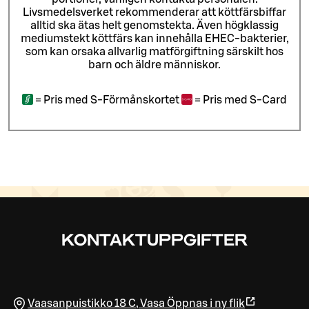
Livsmedelsverket rekommenderar att köttfärsbiffar
alltid ska ätas helt genomstekta. Även högklassig
mediumstekt köttfärs kan innehålla EHEC-bakterier,
som kan orsaka allvarlig matförgiftning särskilt hos
barn och äldre människor.
=
Pris med S-Förmånskortet
=
Pris med S-Card
KONTAKTUPPGIFTER
Vaasanpuistikko 18 C
,
Vasa
Öppnas i ny flik