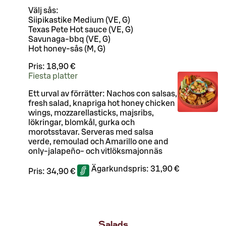
Välj sås:
Siipikastike Medium (VE, G)
Texas Pete Hot sauce (VE, G)
Savunaga-bbq (VE, G)
Hot honey-sås (M, G)
Pris:
18,90 €
Fiesta platter
Ett urval av förrätter: Nachos con salsas,
fresh salad, knapriga hot honey chicken
wings, mozzarellasticks, majsribs,
lökringar, blomkål, gurka och
morotsstavar. Serveras med salsa
verde, remoulad och Amarillo one and
only-jalapeño- och vitlöksmajonnäs
Ägarkundspris:
31,90 €
Pris:
34,90 €
Salads