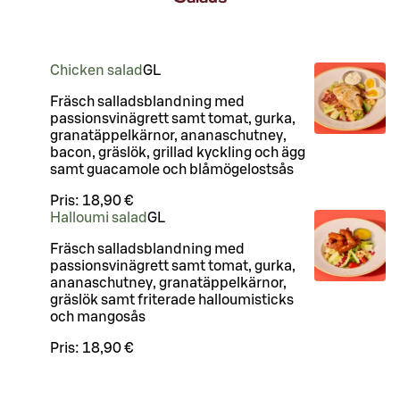
Chicken salad
G
L
Fräsch salladsblandning med
passionsvinägrett samt tomat, gurka,
granatäppelkärnor, ananaschutney,
bacon, gräslök, grillad kyckling och ägg
samt guacamole och blåmögelostsås
Pris:
18,90 €
Halloumi salad
G
L
Fräsch salladsblandning med
passionsvinägrett samt tomat, gurka,
ananaschutney, granatäppelkärnor,
gräslök samt friterade halloumisticks
och mangosås
Pris:
18,90 €