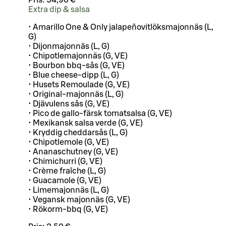
Extra dip & salsa
• Amarillo One & Only jalapeñovitlöksmajonnäs (L,
G)
• Dijonmajonnäs (L, G)
• Chipotlemajonnäs (G, VE)
• Bourbon bbq-sås (G, VE)
• Blue cheese-dipp (L, G)
• Husets Remoulade (G, VE)
• Original-majonnäs (L, G)
• Djävulens sås (G, VE)
• Pico de gallo-färsk tomatsalsa (G, VE)
• Mexikansk salsa verde (G, VE)
• Kryddig cheddarsås (L, G)
• Chipotlemole (G, VE)
• Ananaschutney (G, VE)
• Chimichurri (G, VE)
• Crème fraîche (L, G)
• Guacamole (G, VE)
• Limemajonnäs (L, G)
• Vegansk majonnäs (G, VE)
• Rökorm-bbq (G, VE)