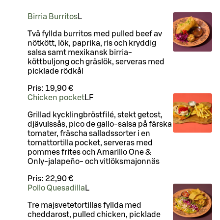
Birria Burritos
L
Två fyllda burritos med pulled beef av
nötkött, lök, paprika, ris och kryddig
salsa samt mexikansk birria-
köttbuljong och gräslök, serveras med
picklade rödkål
Pris:
19,90 €
Chicken pocket
LF
Grillad kycklingbröstfilé, stekt getost,
djävulssås, pico de gallo-salsa på färska
tomater, fräscha salladssorter i en
tomattortilla pocket, serveras med
pommes frites och Amarillo One &
Only-jalapeño- och vitlöksmajonnäs
Pris:
22,90 €
Pollo Quesadilla
L
Tre majsvetetortillas fyllda med
cheddarost, pulled chicken, picklade