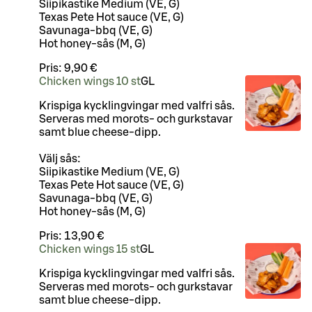
Siipikastike Medium (VE, G)
Texas Pete Hot sauce (VE, G)
Savunaga-bbq (VE, G)
Hot honey-sås (M, G)
Pris:
9,90 €
Chicken wings 10 st
G
L
Krispiga kycklingvingar med valfri sås.
Serveras med morots- och gurkstavar
samt blue cheese-dipp.
Välj sås:
Siipikastike Medium (VE, G)
Texas Pete Hot sauce (VE, G)
Savunaga-bbq (VE, G)
Hot honey-sås (M, G)
Pris:
13,90 €
Chicken wings 15 st
G
L
Krispiga kycklingvingar med valfri sås.
Serveras med morots- och gurkstavar
samt blue cheese-dipp.