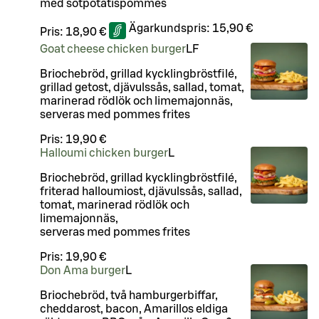
med sötpotatispommes
Ägarkundspris:
15,90 €
Pris:
18,90 €
Goat cheese chicken burger
LF
Briochebröd, grillad kycklingbröstfilé,
grillad getost, djävulssås, sallad, tomat,
marinerad rödlök och limemajonnäs,
serveras med pommes frites
Pris:
19,90 €
Halloumi chicken burger
L
Briochebröd, grillad kycklingbröstfilé,
friterad halloumiost, djävulssås, sallad,
tomat, marinerad rödlök och
limemajonnäs,
serveras med pommes frites
Pris:
19,90 €
Don Ama burger
L
Briochebröd, två hamburgerbiffar,
cheddarost, bacon, Amarillos eldiga