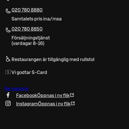
020 780 8880
Samtalets pris ina/msa
020 780 8850
Försäljningstjänst
(vardagar 8-16)
Restaurangen är tillgänglig med rullstol
Vi godtar S-Card
Ge respons
Facebook
Öppnas i ny flik
Instagram
Öppnas i ny flik