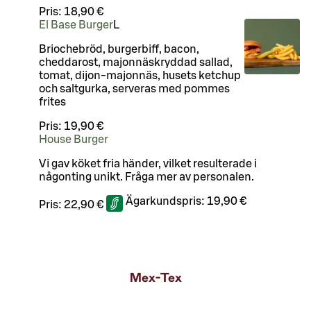
Pris:
18,90 €
El Base Burger
L
Briochebröd, burgerbiff, bacon,
cheddarost, majonnäskryddad sallad,
tomat, dijon-majonnäs, husets ketchup
och saltgurka, serveras med pommes
frites
Pris:
19,90 €
House Burger
Vi gav köket fria händer, vilket resulterade i
någonting unikt. Fråga mer av personalen.
Ägarkundspris:
19,90 €
Pris:
22,90 €
Mex-Tex