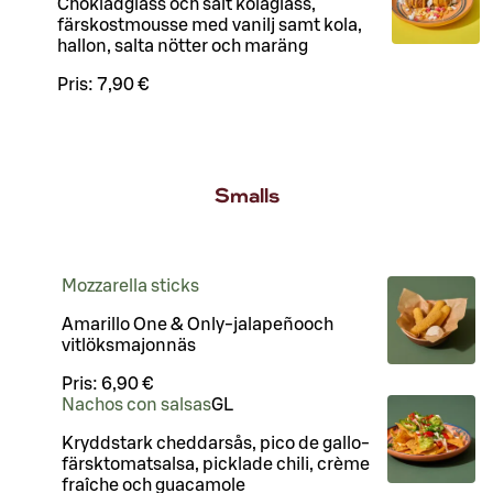
Chokladglass och salt kolaglass,
färskostmousse med vanilj samt kola,
hallon, salta nötter och maräng
Pris:
7,90 €
Smalls
Mozzarella sticks
Amarillo One & Only-jalapeñooch
vitlöksmajonnäs
Pris:
6,90 €
Nachos con salsas
G
L
Kryddstark cheddarsås, pico de gallo-
färsktomatsalsa, picklade chili, crème
fraîche och guacamole