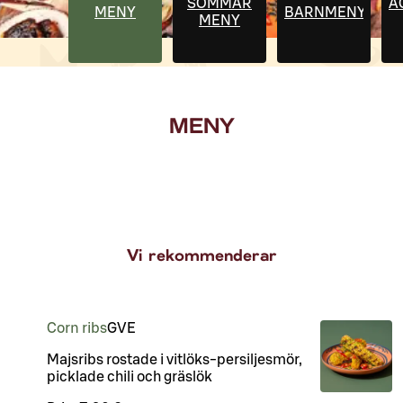
SOMMAR
Ä
MENY
BARNMENY
MENY
MENY
Vi rekommenderar
Corn ribs
G
VE
Majsribs rostade i vitlöks-persiljesmör,
picklade chili och gräslök