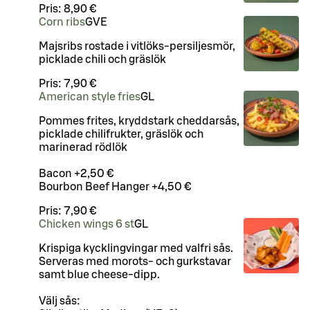
Pris:
8,90 €
Corn ribs
G
VE
Majsribs rostade i vitlöks-persiljesmör,
picklade chili och gräslök
Pris:
7,90 €
American style fries
G
L
Pommes frites, kryddstark cheddarsås,
picklade chilifrukter, gräslök och
marinerad rödlök
Bacon +2,50 €
Bourbon Beef Hanger +4,50 €
Pris:
7,90 €
Chicken wings 6 st
G
L
Krispiga kycklingvingar med valfri sås.
Serveras med morots- och gurkstavar
samt blue cheese-dipp.
Välj sås: