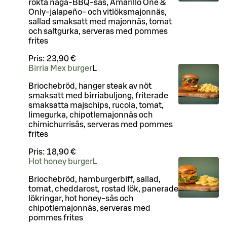
rökta naga-BBQ-sås, Amarillo One &
Only-jalapeño- och vitlöksmajonnäs,
sallad smaksatt med majonnäs, tomat
och saltgurka, serveras med pommes
frites
Pris:
23,90 €
Birria Mex burger
L
Briochebröd, hanger steak av nöt
smaksatt med birriabuljong, friterade
smaksatta majschips, rucola, tomat,
limegurka, chipotlemajonnäs och
chimichurrisås, serveras med pommes
frites
Pris:
18,90 €
Hot honey burger
L
Briochebröd, hamburgerbiff, sallad,
tomat, cheddarost, rostad lök, panerade
lökringar, hot honey-sås och
chipotlemajonnäs, serveras med
pommes frites