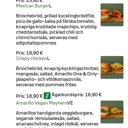
Pris:
23,40 €
Mexican Burger
L
Briochebröd, grillad kycklingbröstfilé,
pico de gallo-salsa på färska tomater,
knapriga kryddade majschips, kryddig
cheddarostsås, picklad chili och
chimichurrisås, serveras med
sötpotatispommes
Pris:
18,90 €
Crispy chicken
L
Briochebröd, knaprig kycklingschnitzel,
mangosås, sallad, Amarillo One & Only-
jalapeño- och vitlöksmajonnäs,
serveras med pommes frites
Ägarkundspris:
16,90 €
Pris:
18,90 €
Amarillo Vegan Mayhem
VE
Amarillos handgjorda veggieburgare,
vegansk rémouladesås, sallad,
ananaschutney, inlagd rödkål, serveras