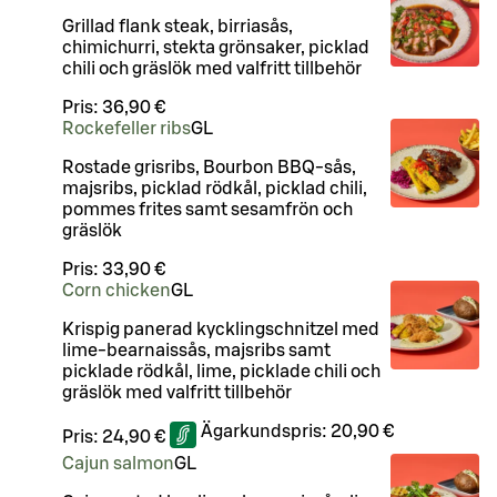
Grillad flank steak, birriasås,
chimichurri, stekta grönsaker, picklad
chili och gräslök med valfritt tillbehör
Pris:
36,90 €
Rockefeller ribs
G
L
Rostade grisribs, Bourbon BBQ-sås,
majsribs, picklad rödkål, picklad chili,
pommes frites samt sesamfrön och
gräslök
Pris:
33,90 €
Corn chicken
G
L
Krispig panerad kycklingschnitzel med
lime-bearnaissås, majsribs samt
picklade rödkål, lime, picklade chili och
gräslök med valfritt tillbehör
Ägarkundspris:
20,90 €
Pris:
24,90 €
Cajun salmon
G
L