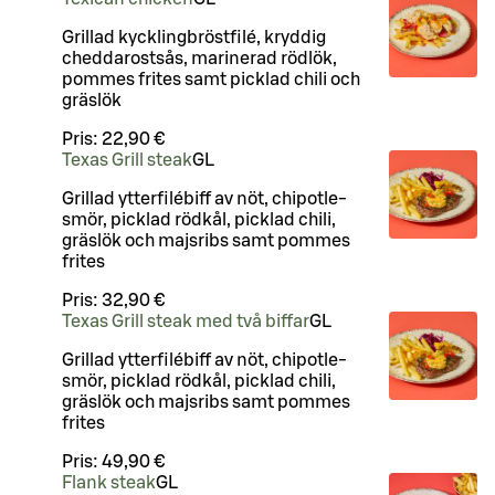
Grillad kycklingbröstfilé, kryddig
cheddarostsås, marinerad rödlök,
pommes frites samt picklad chili och
gräslök
Pris:
22,90 €
Texas Grill steak
G
L
Grillad ytterfilébiff av nöt, chipotle-
smör, picklad rödkål, picklad chili,
gräslök och majsribs samt pommes
frites
Pris:
32,90 €
Texas Grill steak med två biffar
G
L
Grillad ytterfilébiff av nöt, chipotle-
smör, picklad rödkål, picklad chili,
gräslök och majsribs samt pommes
frites
Pris:
49,90 €
Flank steak
G
L