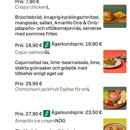
Pris:
7,90 €
Crispy chicken
L
Briochebröd, knaprig kycklingschnitzel,
mangosås, sallad, Amarillo One & Only-
jalapeño- och vitlöksmajonnäs, serveras
med pommes frites
Ägarkundspris:
16,90 €
Pris:
18,90 €
Cajun salmon
G
L
Cajunrostad lax, lime-bearnaissås, lime,
stekta grönsaker och gräslök med
tillbehör enligt eget val
Pris:
29,90 €
Chimichurri jackfruit Fajitas för en
L
Ägarkundspris:
23,50 €
Pris:
27,90 €
Amarillo ice cream
NÖ
G