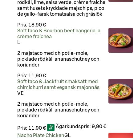
rödkål, lime, salsa verde, crème fraîche
samt husets kryddade majschips, pico
de gallo-färsk tomatsalsa och gräslök
Pris:
18,90 €
Soft taco & Bourbon beef hangeria ja
crème fraîchea
L
2 majstaco med chipotle-mole,
picklade rödkål, ananaschutney och
koriander
Pris:
11,90 €
Soft taco & Jackfruit smaksatt med
chimichurri samt vegansk majonnäs
VE
2 majstaco med chipotle-mole,
picklade rödkål, ananaschutney och
koriander
Ägarkundspris:
9,90 €
Pris:
11,90 €
Nacho Plate Chicken
G
L