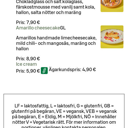
Chokladglass och salt kolaglass,
färskostmousse med vanilj samt kola,
hallon, salta nötter och maräng
Pris:
7,90 €
Amarillo cheesecake
G
L
Amarillos handmade limecheesecake,
mild chili- och mangosås, maräng och
hallon
Pris:
8,90 €
Ice cream
Ägarkundspris:
4,90 €
Pris:
5,90 €
LF = laktosfattig, L = laktosfri, G = glutenfri, GB =
glutenfri på begäran, VE = vegansk, VEB = vegansk
på begäran, E = Eldig, M = Mjölkfri, NÖ = Innehåller
nötter V = Vegetarisk rätt. För mer information om
portioner, vänligen kontakta personalen.