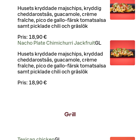
Husets kryddade majschips, kryddig
cheddarostsås, guacamole, crème
fraîche, pico de gallo-färsk tomatsalsa
samt picklade chili och gräslök
Pris:
18,90 €
Nacho Plate Chimichurri Jackfruit
G
L
Husets kryddade majschips, kryddad
cheddarostsås, guacamole, crème
fraîche, pico de gallo-färsk tomatsalsa
samt picklade chili och gräslök
Pris:
18,90 €
Grill
Texican chicken
G
L