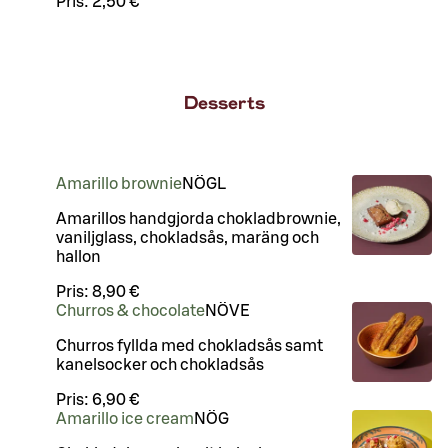
Pris:
2,50 €
Desserts
Amarillo brownie
NÖ
G
L
Amarillos handgjorda chokladbrownie,
vaniljglass, chokladsås, maräng och
hallon
Pris:
8,90 €
Churros & chocolate
NÖ
VE
Churros fyllda med chokladsås samt
kanelsocker och chokladsås
Pris:
6,90 €
Amarillo ice cream
NÖ
G