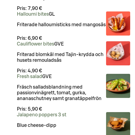
Pris:
7,90 €
Halloumi bites
G
L
Friterade halloumisticks med mangosås
Pris:
6,90 €
Cauliflower bites
G
VE
Friterad blomkål med Tajin-krydda och
husets remouladsås
Pris:
4,90 €
Fresh salad
G
VE
Fräsch salladsblandning med
passionvinägrett, tomat, gurka,
ananaschutney samt granatäppelfrön
Pris:
5,90 €
Jalapeno poppers 3 st
Blue cheese-dipp