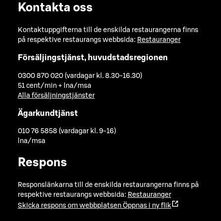
Kontakta oss
Kontaktuppgifterna till de enskilda restaurangerna finns
på respektive restaurangs webbsida:
Restauranger
Försäljingstjänst, huvudstadsregionen
0300 870 020 (vardagar kl. 8.30-16.30)
51 cent/min + lna/msa
Alla försäljningstjänster
Ägarkundtjänst
010 76 5858 (vardagar kl. 9-16)
lna/msa
Respons
Responslänkarna till de enskilda restaurangerna finns på
respektive restaurangs webbsida:
Restauranger
Skicka respons om webbplatsen
Öppnas i ny flik