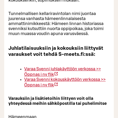
kokouksenkin, sopimuksen mukaan.
Tunnelmallisen kellariravintolan nimi juontaa
juurensa vanhasta hämeenlinnalaisesta
ammattinimikkeestä: Hämeen linnan historiassa
svenniksi kutsuttiin nuorta oppipoikaa, joka toimi
muun muassa voudin apuna varusväessä.
Juhlatilaisuuksiin ja kokouksiin liittyvät
varaukset voit tehdä S-meets.fi:ssä:
Varaa Svenni juhlakäyttöön verkossa >>
Öppnas i ny flik
Varaa Svenni kokouskäyttöön verkossa >>
Öppnas i ny flik
Varauksiin ja lisätietoihin liittyen voit olla
yhteydessä meihin sähköpostilla tai puhelimitse
Hämeenmaan