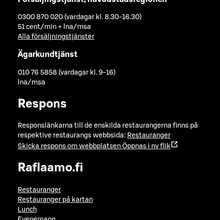
0300 870 020 (vardagar kl. 8.30-16.30)
51 cent/min + lna/msa
Alla försäljningstjänster
Ägarkundtjänst
010 76 5858 (vardagar kl. 9-16)
lna/msa
Respons
Responslänkarna till de enskilda restaurangerna finns på
respektive restaurangs webbsida:
Restauranger
Skicka respons om webbplatsen
Öppnas i ny flik
Raflaamo.fi
Restauranger
Restauranger på kartan
Lunch
Evenemang