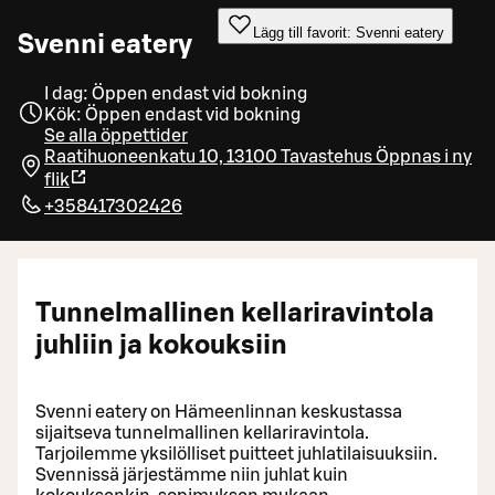
Lägg till favorit: Svenni eatery
Svenni eatery
I dag: Öppen endast vid bokning
Kök: Öppen endast vid bokning
Se alla öppettider
Raatihuoneenkatu 10, 13100 Tavastehus
Öppnas i ny
flik
+358417302426
Tunnelmallinen kellariravintola
juhliin ja kokouksiin
Svenni eatery on Hämeenlinnan keskustassa
sijaitseva tunnelmallinen kellariravintola.
Tarjoilemme yksilölliset puitteet juhlatilaisuuksiin.
Svennissä järjestämme niin juhlat kuin