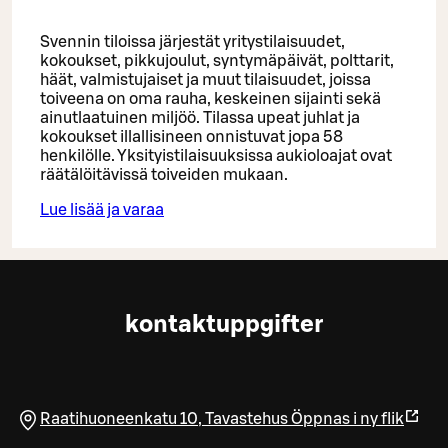
Svennin tiloissa järjestät yritystilaisuudet,
kokoukset, pikkujoulut, syntymäpäivät, polttarit,
häät, valmistujaiset ja muut tilaisuudet, joissa
toiveena on oma rauha, keskeinen sijainti sekä
ainutlaatuinen miljöö. Tilassa upeat juhlat ja
kokoukset illallisineen onnistuvat jopa 58
henkilölle. Yksityistilaisuuksissa aukioloajat ovat
räätälöitävissä toiveiden mukaan.
Lue lisää ja varaa
kontaktuppgifter
Raatihuoneenkatu 10
,
Tavastehus
Öppnas i ny flik