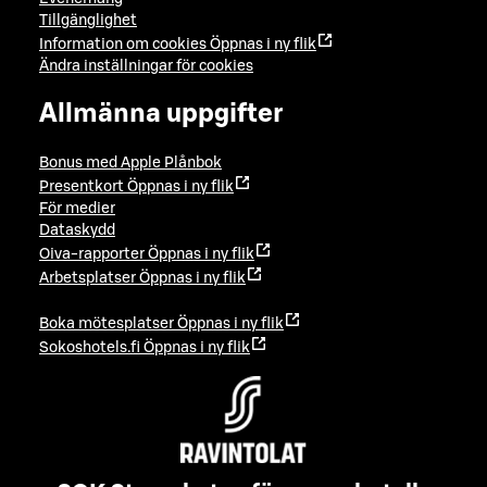
Tillgänglighet
Information om cookies
Öppnas i ny flik
Ändra inställningar för cookies
Allmänna uppgifter
Bonus med Apple Plånbok
Presentkort
Öppnas i ny flik
För medier
Dataskydd
Oiva-rapporter
Öppnas i ny flik
Arbetsplatser
Öppnas i ny flik
Boka mötesplatser
Öppnas i ny flik
Sokoshotels.fi
Öppnas i ny flik