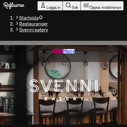
Gå till huvudinnehållet
Logga in
Sök
Öppna mobilmenyn
Startsida
Restauranger
Svenni eatery
Hem
Meny