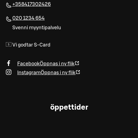
+358417302426
020 1234 654
Svenni myyntipalvelu
Vi godtar S-Card
Facebook
Öppnas i ny flik
Instagram
Öppnas i ny flik
öppettider