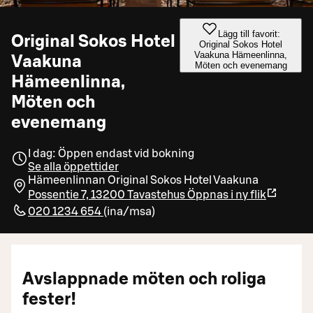
Lägg till favorit:
Original Sokos Hotel
Original Sokos Hotel
Vaakuna Hämeenlinna,
Vaakuna
Möten och evenemang
Hämeenlinna,
Möten och
evenemang
I dag: Öppen endast vid bokning
Se alla öppettider
Hämeenlinnan Original Sokos Hotel Vaakuna
Possentie 7, 13200 Tavastehus
Öppnas i ny flik
020 1234 654
(
ina/msa
)
Avslappnade möten och roliga
fester!