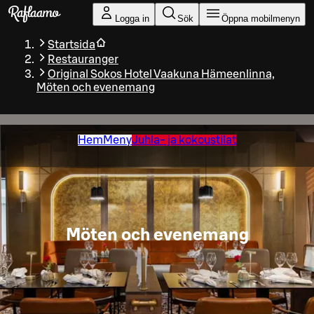
Gå till huvudinnehållet
Logga in
Sök
Öppna mobilmenyn
Startsida
Restauranger
Original Sokos Hotel Vaakuna Hämeenlinna,
Möten och evenemang
Hem
Meny
Juhla- ja kokoustilat
Möten och evenemang