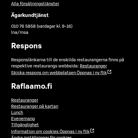
Alla försäljningstjänster
Ägarkundtjänst
010 76 5858 (vardagar kl. 9-16)
lna/msa
Respons
Responslänkarna till de enskilda restaurangerna finns på
respektive restaurangs webbsida:
Restauranger
Skicka respons om webbplatsen
Öppnas i ny flik
Raflaamo.fi
Restauranger
Restauranger på kartan
Lunch
Evenemang
Tillgänglighet
Information om cookies
Öppnas i ny flik
Ändra inställningar för cookies