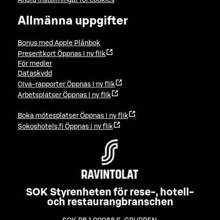
Allmänna uppgifter
Bonus med Apple Plånbok
Presentkort
Öppnas i ny flik
För medier
Dataskydd
Oiva-rapporter
Öppnas i ny flik
Arbetsplatser
Öppnas i ny flik
Boka mötesplatser
Öppnas i ny flik
Sokoshotels.fi
Öppnas i ny flik
SOK Styrenheten för rese-, hotell-
och restaurangbranschen