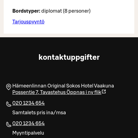
Bordstyper:
diplomat (8 personer)
Tarjouspyyntö
kontaktuppgifter
Hämeenlinnan Original Sokos Hotel Vaakuna
Possentie 7
,
Tavastehus
Öppnas i ny flik
020 1234 654
Samtalets pris ina/msa
020 1234 654
Myyntipalvelu