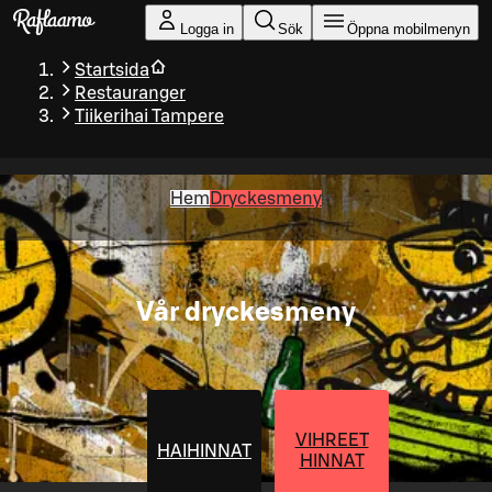
Gå till huvudinnehållet
Logga in
Sök
Öppna mobilmenyn
Startsida
Restauranger
Tiikerihai Tampere
Hem
Dryckesmeny
Vår dryckesmeny
VIHREET
HAIHINNAT
HINNAT