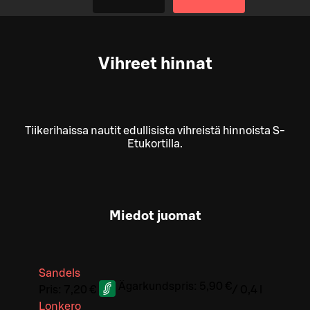
Vihreet hinnat
Tiikerihaissa nautit edullisista vihreistä hinnoista S-
Etukortilla.
Miedot juomat
Sandels
Ägarkundspris:
5,90 €
Pris:
7,20 €
/
0,4 l
Lonkero