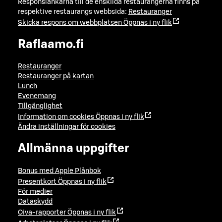
Responslänkarna till de enskilda restaurangerna finns på
respektive restaurangs webbsida:
Restauranger
Skicka respons om webbplatsen
Öppnas i ny flik
Raflaamo.fi
Restauranger
Restauranger på kartan
Lunch
Evenemang
Tillgänglighet
Information om cookies
Öppnas i ny flik
Ändra inställningar för cookies
Allmänna uppgifter
Bonus med Apple Plånbok
Presentkort
Öppnas i ny flik
För medier
Dataskydd
Oiva-rapporter
Öppnas i ny flik