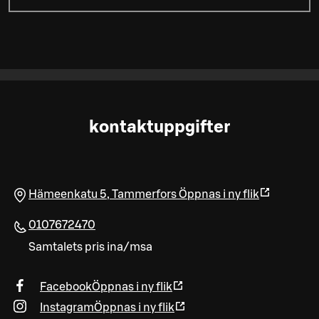
kontaktuppgifter
Hämeenkatu 5
,
Tammerfors
Öppnas i ny flik
0107672470
Samtalets pris ina/msa
Facebook
Öppnas i ny flik
Instagram
Öppnas i ny flik