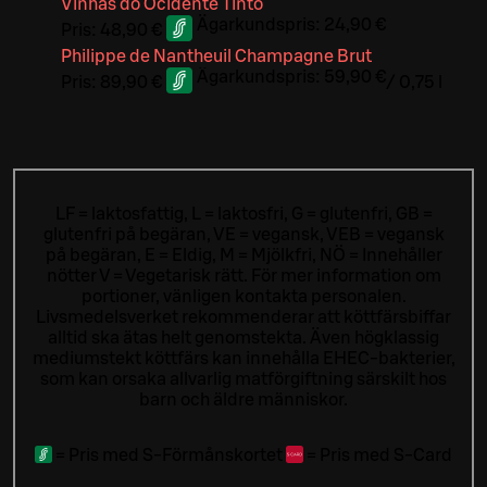
Vinhas do Ocidente Tinto
Ägarkundspris:
24,90 €
Pris:
48,90 €
Philippe de Nantheuil Champagne Brut
Ägarkundspris:
59,90 €
Pris:
89,90 €
/
0,75 l
LF = laktosfattig, L = laktosfri, G = glutenfri, GB =
glutenfri på begäran, VE = vegansk, VEB = vegansk
på begäran, E = Eldig, M = Mjölkfri, NÖ = Innehåller
nötter V = Vegetarisk rätt. För mer information om
portioner, vänligen kontakta personalen.
Livsmedelsverket rekommenderar att köttfärsbiffar
alltid ska ätas helt genomstekta. Även högklassig
mediumstekt köttfärs kan innehålla EHEC-bakterier,
som kan orsaka allvarlig matförgiftning särskilt hos
barn och äldre människor.
=
Pris med S-Förmånskortet
=
Pris med S-Card