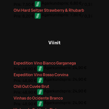
Ägarkundspris:
6,80 €
Pris:
7,50 €
/
0,3 l
Olvi Hard Seltzer Strawberry & Rhubarb
Ägarkundspris:
7,80 €
Pris:
8,20 €
/
0,3 l
Viinit
Expedition Vino Bianco Garganega
Ägarkundspris:
24,90 €
Pris:
48,90 €
Expedition Vino Rosso Corvina
Ägarkundspris:
24,90 €
Pris:
48,90 €
Chill Out Cuvée Brut
Ägarkundspris:
24,90 €
Pris:
48,90 €
Vinhas do Ocidente Branco
Ägarkundspris:
24,90 €
Pris:
48,90 €