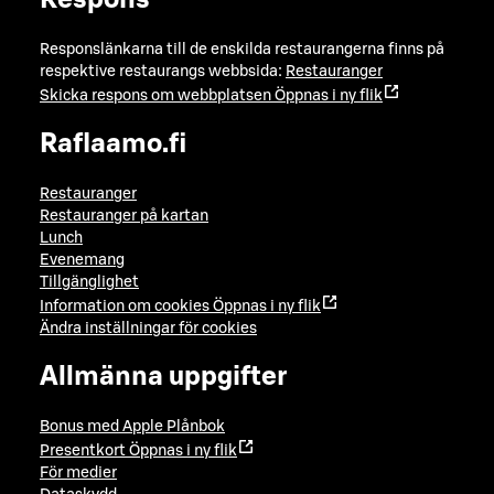
Respons
Responslänkarna till de enskilda restaurangerna finns på
respektive restaurangs webbsida:
Restauranger
Skicka respons om webbplatsen
Öppnas i ny flik
Raflaamo.fi
Restauranger
Restauranger på kartan
Lunch
Evenemang
Tillgänglighet
Information om cookies
Öppnas i ny flik
Ändra inställningar för cookies
Allmänna uppgifter
Bonus med Apple Plånbok
Presentkort
Öppnas i ny flik
För medier