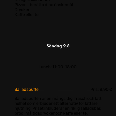
Pizzor – berätta dina önskemål
Drycker
Kaffe eller te
Söndag
9.8
Lunch: 11:00-18:00.
Salladsbuffé
Pris:
9,90 €
Salladsbuffén är en mångsidig, fräsch och lätt
helhet som erbjuder ett alternativ för lättare
njutning. Priset inkluderar en riklig salladsbar,
bröd, måltidsdrycker och kaffe eller te.