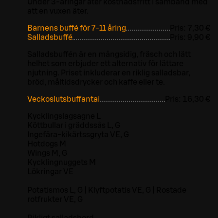
Under 3-åringar äter kostnadsfritt i samband med
att en vuxen äter.
Barnens buffé för 7-11 åring
Pris:
7,30 €
Salladsbuffé
Pris:
9,90 €
Salladsbuffén är en mångsidig, fräsch och lätt
helhet som erbjuder ett alternativ för lättare
njutning. Priset inkluderar en riklig salladsbar,
bröd, måltidsdrycker och kaffe eller te.
Veckoslutsbuffantai
Pris:
16,30 €
Kycklingslagsagne L
Köttbullar i gräddssås L, G
Ingefära-kikärtssgryta VE, G
Hotdogs M
Wings M, G
Kycklingnuggets M
Lökringar VE
Potatismos L, G | Klyftpotatis VE, G | Rostade
rotfrukter VE, G
Rikligt salladsbord