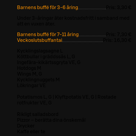
Barnens buffé för 3-6 åring
Pris:
3,30 €
Under 3-åringar äter kostnadsfritt i samband med
att en vuxen äter.
Barnens buffé för 7-11 åring
Pris:
7,30 €
Veckoslutsbuffantai
Pris:
16,30 €
Kycklingslagsagne L
Köttbullar i gräddssås L, G
Ingefära-kikärtssgryta VE, G
Hotdogs M
Wings M, G
Kycklingnuggets M
Lökringar VE
Potatismos L, G | Klyftpotatis VE, G | Rostade
rotfrukter VE, G
Rikligt salladsbord
Pizzor – berätta dina önskemål
Drycker
Kaffe eller te