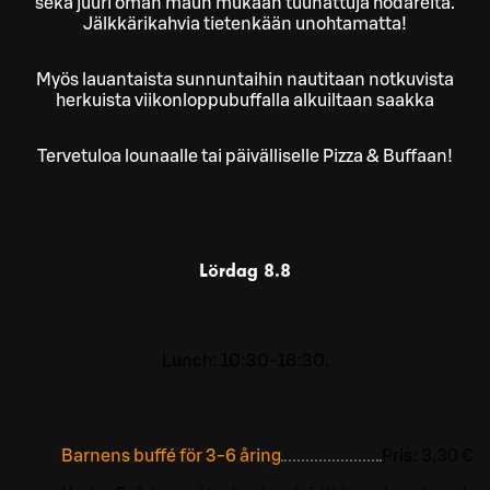
sekä juuri oman maun mukaan tuunattuja hodareita.
Jälkkärikahvia tietenkään unohtamatta!
Myös lauantaista sunnuntaihin nautitaan notkuvista
herkuista viikonloppubuffalla alkuiltaan saakka
Tervetuloa lounaalle tai päivälliselle Pizza & Buffaan!
Lördag
8.8
Lunch: 10:30-18:30.
Barnens buffé för 3-6 åring
Pris:
3,30 €