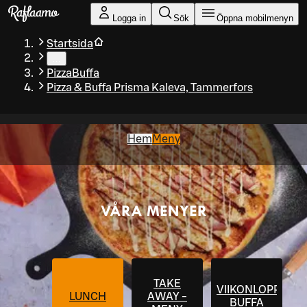
Gå till huvudinnehållet
Logga in
Sök
Öppna mobilmenyn
Startsida
…
PizzaBuffa
Pizza & Buffa Prisma Kaleva, Tammerfors
Hem
Meny
VÅRA MENYER
TAKE
VIIKONLOPPU
LUNCH
AWAY -
BUFFA