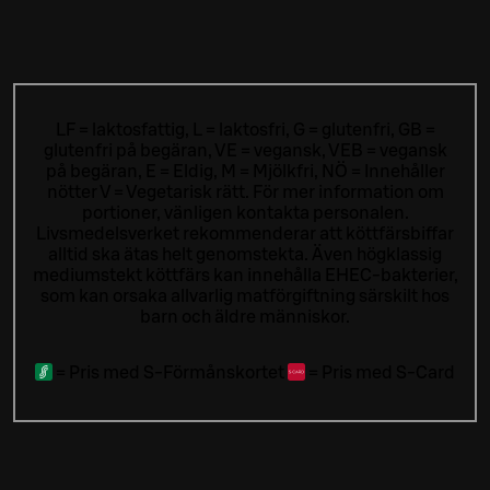
LF = laktosfattig, L = laktosfri, G = glutenfri, GB =
glutenfri på begäran, VE = vegansk, VEB = vegansk
på begäran, E = Eldig, M = Mjölkfri, NÖ = Innehåller
nötter V = Vegetarisk rätt. För mer information om
portioner, vänligen kontakta personalen.
Livsmedelsverket rekommenderar att köttfärsbiffar
alltid ska ätas helt genomstekta. Även högklassig
mediumstekt köttfärs kan innehålla EHEC-bakterier,
som kan orsaka allvarlig matförgiftning särskilt hos
barn och äldre människor.
=
Pris med S-Förmånskortet
=
Pris med S-Card