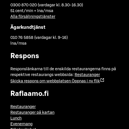
0300 870 020 (vardagar kl. 8.30-16.30)
51 cent/min + lna/msa
Alla försäljningstjänster
Ägarkundtjänst
010 76 5858 (vardagar kl. 9-16)
lna/msa
Respons
Responslänkarna till de enskilda restaurangerna finns på
respektive restaurangs webbsida:
Restauranger
Skicka respons om webbplatsen
Öppnas i ny flik
Raflaamo.fi
Restauranger
Restauranger på kartan
Lunch
Evenemang