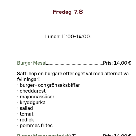
Fredag
7.8
Lunch: 11:00-14:00.
Burger Mesa
L
Pris:
14,00 €
Sätt ihop en burgare efter eget val med alternativa
fyllningar!
• burger- och grönsaksbiffar
• cheddarost
• majonnässåser
• kryddgurka
• sallad
• tomat
• rödlök
• pommes frites