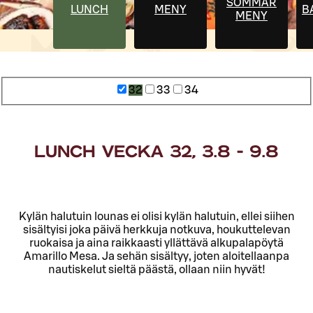
SOMMAR
LUNCH
MENY
B
MENY
32
33
34
LUNCH VECKA 32, 3.8 - 9.8
Kylän halutuin lounas ei olisi kylän halutuin, ellei siihen
sisältyisi joka päivä herkkuja notkuva, houkuttelevan
ruokaisa ja aina raikkaasti yllättävä alkupalapöytä
Amarillo Mesa. Ja sehän sisältyy, joten aloitellaanpa
nautiskelut sieltä päästä, ollaan niin hyvät!