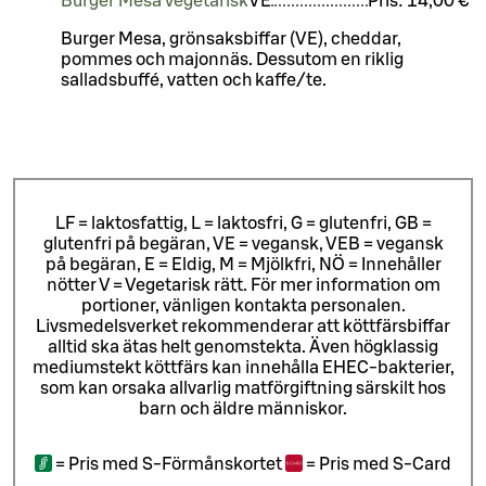
Burger Mesa vegetarisk
VE
Pris:
14,00 €
Burger Mesa, grönsaksbiffar (VE), cheddar,
pommes och majonnäs. Dessutom en riklig
salladsbuffé, vatten och kaffe/te.
LF = laktosfattig, L = laktosfri, G = glutenfri, GB =
glutenfri på begäran, VE = vegansk, VEB = vegansk
på begäran, E = Eldig, M = Mjölkfri, NÖ = Innehåller
nötter V = Vegetarisk rätt. För mer information om
portioner, vänligen kontakta personalen.
Livsmedelsverket rekommenderar att köttfärsbiffar
alltid ska ätas helt genomstekta. Även högklassig
mediumstekt köttfärs kan innehålla EHEC-bakterier,
som kan orsaka allvarlig matförgiftning särskilt hos
barn och äldre människor.
=
Pris med S-Förmånskortet
=
Pris med S-Card