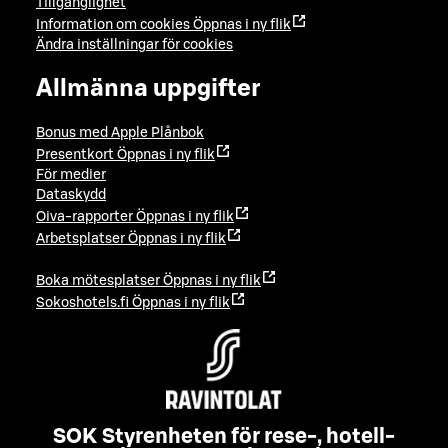
Tillgänglighet
Information om cookies
Öppnas i ny flik
Ändra inställningar för cookies
Allmänna uppgifter
Bonus med Apple Plånbok
Presentkort
Öppnas i ny flik
För medier
Dataskydd
Oiva-rapporter
Öppnas i ny flik
Arbetsplatser
Öppnas i ny flik
Boka mötesplatser
Öppnas i ny flik
Sokoshotels.fi
Öppnas i ny flik
SOK Styrenheten för rese-, hotell-