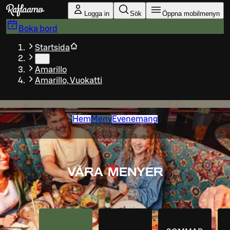
Gå till huvudinnehållet
Logga in
Sök
Öppna mobilmenyn
Boka bord
Startsida
…
Amarillo
Amarillo, Vuokatti
Hem
Meny
Evenemang
VÅRA MENYER